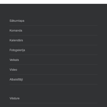
Sākumlapa
Komanda
Kalendārs
Fotogalerija
Veikals
Video
Atbalstītāji
Vēsture