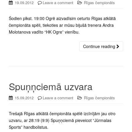
19.09.2012
Leave a comment
Rīgas čempionāts
Šodien plkst. 19:00 Ogrē aizvadīsim ceturto Rīgas atklātā
čempionāta spēli, tiekoties ar mūsu bijušā trenera Andra
Molotanova vadīto “HK Ogre” vienību.
Continue reading
Spuņņciemā uzvara
15.09.2012
Leave a comment
Rīgas čempionāts
Trešajā Rīgas atklātā čempionāta spēlē izcīnījām jau otro
uzvaru, ar 28:19 (9:9) Spuņņciemā pieveicot “Jūrmalas
Sports” handbolistus.