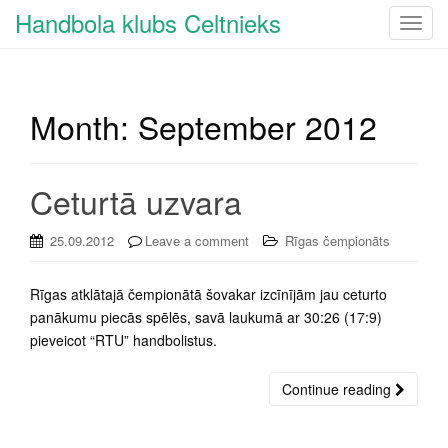
Handbola klubs Celtnieks
T
o
g
g
Month:
September 2012
l
e
n
a
Ceturtā uzvara
v
i
25.09.2012
Leave a comment
Rīgas čempionāts
g
a
Rīgas atklātajā čempionātā šovakar izcīnījām jau ceturto
t
panākumu piecās spēlēs, savā laukumā ar 30:26 (17:9)
i
pieveicot “RTU” handbolistus.
o
n
Continue reading