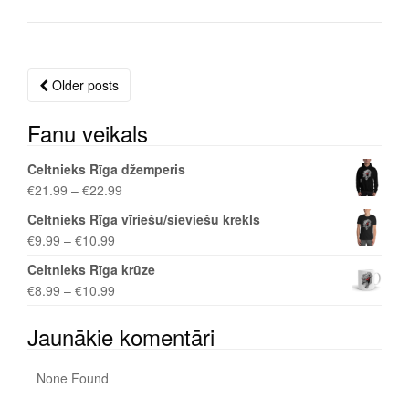
Older posts
Posts
navigation
Fanu veikals
Celtnieks Rīga džemperis
€
21.99
–
€
22.99
Celtnieks Rīga vīriešu/sieviešu krekls
€
9.99
–
€
10.99
Celtnieks Rīga krūze
€
8.99
–
€
10.99
Jaunākie komentāri
None Found