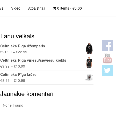
als
Video
Atbalstītāji
0 items -
€
0.00
Fanu veikals
Celtnieks Rīga džemperis
€
21.99
–
€
22.99
Celtnieks Rīga vīriešu/sieviešu krekls
€
9.99
–
€
10.99
Celtnieks Rīga krūze
€
8.99
–
€
10.99
Jaunākie komentāri
None Found