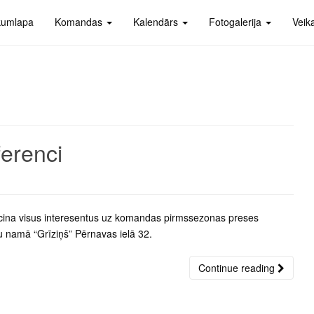
kumlapa
Komandas
Kalendārs
Fotogalerija
Veik
erenci
aicina visus interesentus uz komandas pirmssezonas preses
su namā “Grīziņš” Pērnavas ielā 32.
Continue reading