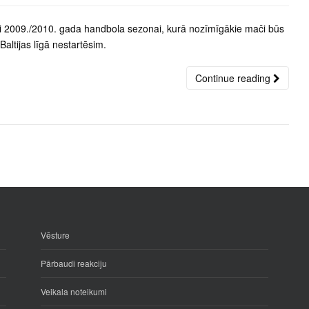
i 2009./2010. gada handbola sezonai, kurā nozīmīgākie mači būs
altijas līgā nestartēsim.
Continue reading
Vēsture
Pārbaudi reakciju
Veikala noteikumi