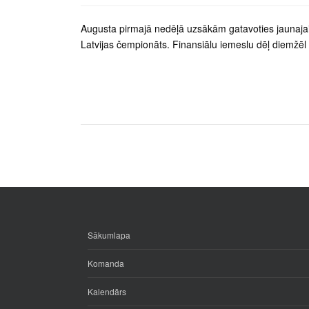
Augusta pirmajā nedēļā uzsākām gatavoties jaunaja
Latvijas čempionāts. Finansiālu iemeslu dēļ diemžēl B
Sākumlapa
Komanda
Kalendārs