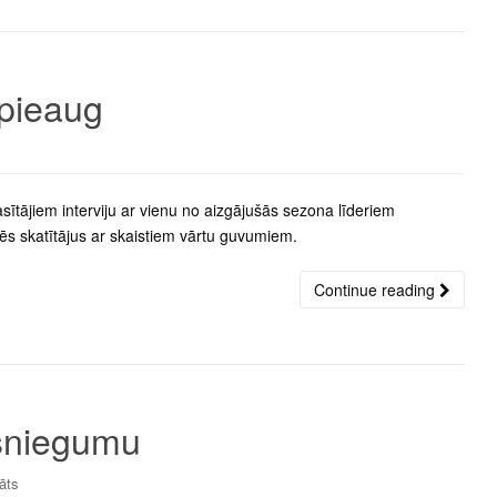
 pieaug
ītājiem interviju ar vienu no aizgājušās sezona līderiem
ēs skatītājus ar skaistiem vārtu guvumiem.
Continue reading
 sniegumu
āts