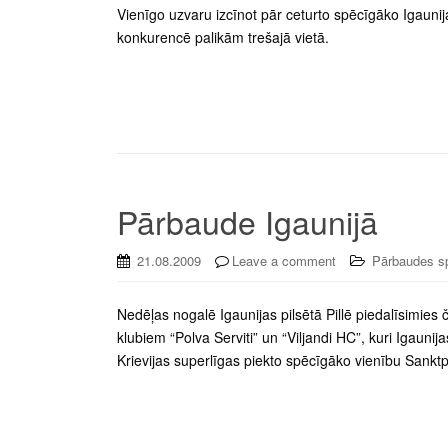
Vienīgo uzvaru izcīnot pār ceturto spēcīgāko Igauni
konkurencē palikām trešajā vietā.
Pārbaude Igaunijā
21.08.2009
Leave a comment
Pārbaudes s
Nedēļas nogalē Igaunijas pilsētā Pillē piedalīsimies
klubiem “Polva Serviti” un “Viljandi HC”, kuri Igaunija
Krievijas superlīgas piekto spēcīgāko vienību Sankt