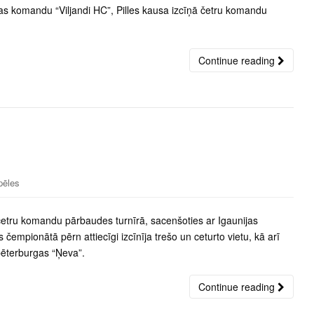
jas komandu “Viljandi HC”, Pilles kausa izcīņā četru komandu
Continue reading
pēles
 četru komandu pārbaudes turnīrā, sacenšoties ar Igaunijas
s čempionātā pērn attiecīgi izcīnīja trešo un ceturto vietu, kā arī
pēterburgas “Ņeva”.
Continue reading