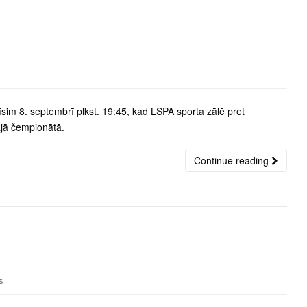
īsim 8. septembrī plkst. 19:45, kad LSPA sporta zālē pret
ajā čempionātā.
Continue reading
s