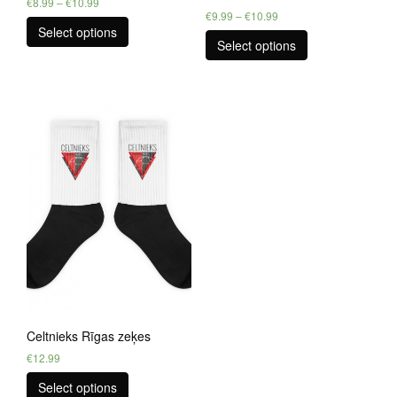
€
8.99
–
€
10.99
€
9.99
–
€
10.99
Select options
Select options
Celtnieks Rīgas zeķes
€
12.99
Select options