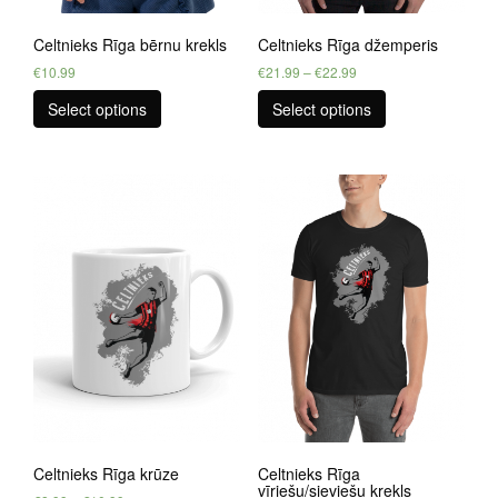
Celtnieks Rīga bērnu krekls
Celtnieks Rīga džemperis
€
10.99
€
21.99
–
€
22.99
Select options
Select options
Celtnieks Rīga krūze
Celtnieks Rīga
vīriešu/sieviešu krekls