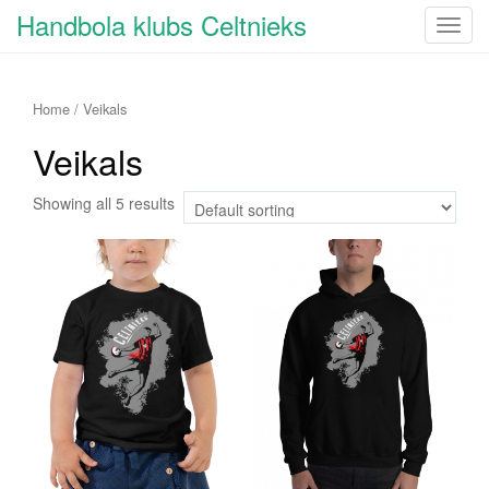
Handbola klubs Celtnieks
T
o
g
g
Home
/ Veikals
l
Veikals
e
n
Showing all 5 results
a
v
i
g
a
t
i
o
n