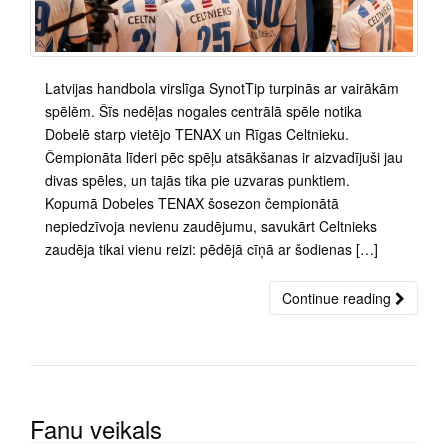
Latvijas handbola virslīga SynotTip turpinās ar vairākām
spēlēm. Šīs nedēļas nogales centrālā spēle notika
Dobelē starp vietējo TENAX un Rīgas Celtnieku.
Čempionāta līderi pēc spēļu atsākšanas ir aizvadījuši jau
divas spēles, un tajās tika pie uzvaras punktiem.
Kopumā Dobeles TENAX šosezon čempionātā
nepiedzīvoja nevienu zaudējumu, savukārt Celtnieks
zaudēja tikai vienu reizi: pēdējā cīņā ar šodienas […]
Continue reading
Fanu veikals