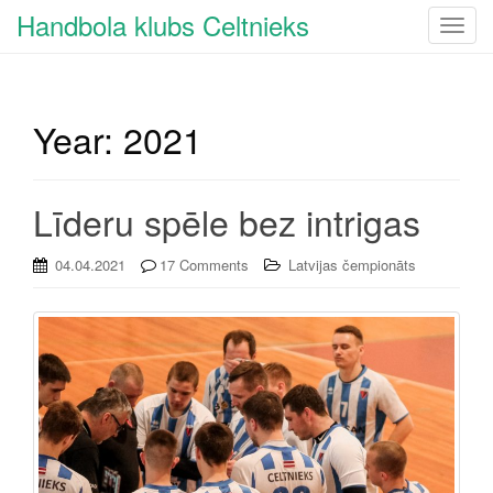
Handbola klubs Celtnieks
T
o
g
g
Year:
2021
l
e
n
a
Līderu spēle bez intrigas
v
i
04.04.2021
17 Comments
Latvijas čempionāts
g
a
t
i
o
n