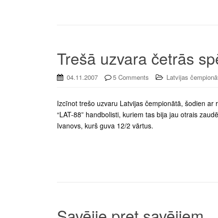
Trešā uzvara četrās sp
04.11.2007
5 Comments
Latvijas čempionā
Izcīnot trešo uzvaru Latvijas čempionātā, šodien ar 
“LAT-88” handbolisti, kuriem tas bija jau otrais za
Ivanovs, kurš guva 12/2 vārtus.
Savējie pret savējiem