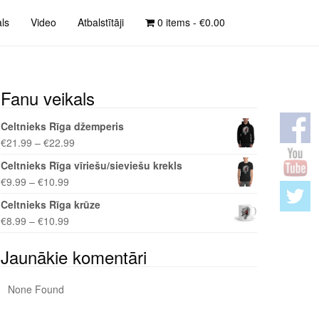
als
Video
Atbalstītāji
0 items -
€
0.00
Fanu veikals
Celtnieks Rīga džemperis
€
21.99
–
€
22.99
Celtnieks Rīga vīriešu/sieviešu krekls
€
9.99
–
€
10.99
Celtnieks Rīga krūze
€
8.99
–
€
10.99
Jaunākie komentāri
None Found