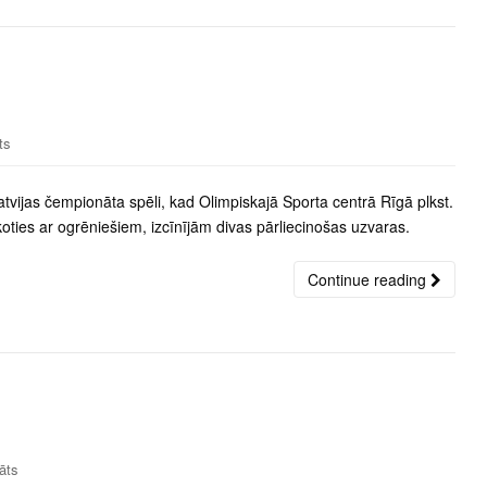
ts
tvijas čempionāta spēli, kad Olimpiskajā Sporta centrā Rīgā plkst.
ties ar ogrēniešiem, izcīnījām divas pārliecinošas uzvaras.
Continue reading
āts