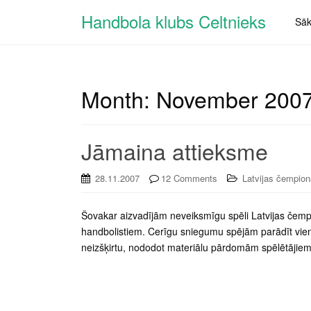
Handbola klubs Celtnieks
Sā
Month:
November 200
Jāmaina attieksme
28.11.2007
12 Comments
Latvijas čempion
Šovakar aizvadījām neveiksmīgu spēli Latvijas čempi
handbolistiem. Cerīgu sniegumu spējām parādīt vien
neizšķirtu, nododot materiālu pārdomām spēlētājiem