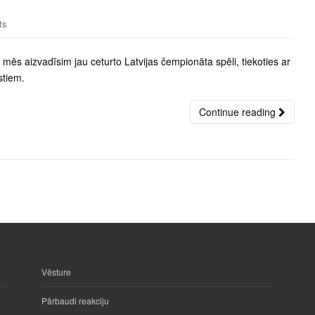
ts
 mēs aizvadīsim jau ceturto Latvijas čempionāta spēli, tiekoties ar
stiem.
Continue reading
Vēsture
Pārbaudi reakciju