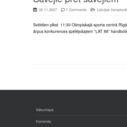
02.11.2007
7 Comments
Latvijas čempionā
Svētdien plkst. 11:30 Olimpiskajā sporta centrā Rīgā
ārpus konkurences spēlējošajiem “LAT 88” handboli
Sākumlapa
Komanda