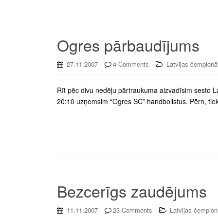
Ogres pārbaudījums
27.11.2007
4 Comments
Latvijas čempionā
Rīt pēc divu nedēļu pārtraukuma aizvadīsim sesto La
20:10 uzņemsim “Ogres SC” handbolistus. Pērn, tieko
Bezcerīgs zaudējums
11.11.2007
23 Comments
Latvijas čempion