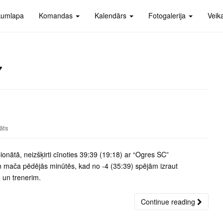
kumlapa
Komandas
Kalendārs
Fotogalerija
Veik
7
āts
onātā, neizšķirti cīnoties 39:39 (19:18) ar “Ogres SC”
 mača pēdējās minūtēs, kad no -4 (35:39) spējām izraut
 un trenerim.
Continue reading