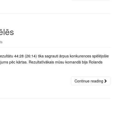
ēlēs
ts
rezultātu 44:28 (26:14) tika sagrauti ārpus konkurences spēlējošie
udējums pēc kārtas. Rezultatīvākais mūsu komandā bija Rolands
Continue reading