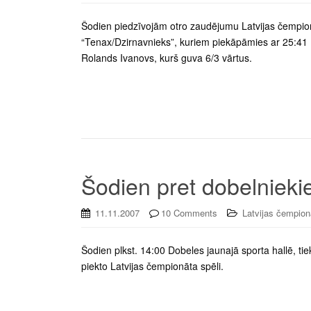
Šodien piedzīvojām otro zaudējumu Latvijas čempio
“Tenax/Dzirnavnieks”, kuriem piekāpāmies ar 25:41 (
Rolands Ivanovs, kurš guva 6/3 vārtus.
Šodien pret dobelniek
11.11.2007
10 Comments
Latvijas čempion
Šodien plkst. 14:00 Dobeles jaunajā sporta hallē, ti
piekto Latvijas čempionāta spēli.