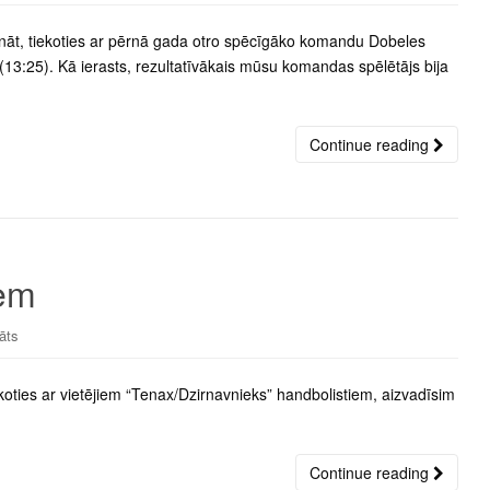
nāt, tiekoties ar pērnā gada otro spēcīgāko komandu Dobeles
13:25). Kā ierasts, rezultatīvākais mūsu komandas spēlētājs bija
Continue reading
iem
āts
ekoties ar vietējiem “Tenax/Dzirnavnieks” handbolistiem, aizvadīsim
Continue reading