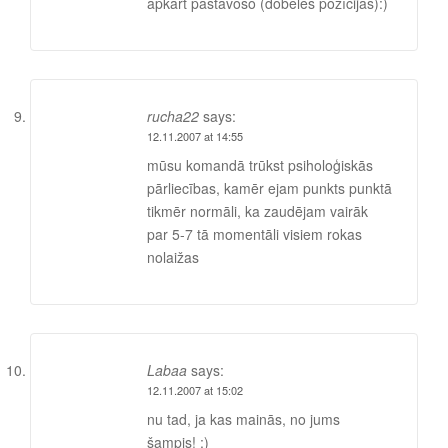
apkārt pastāvošo (dobeles pozīcijas):)
rucha22
says:
12.11.2007 at 14:55
mūsu komandā trūkst psiholoģiskās
pārliecības, kamēr ejam punkts punktā
tikmēr normāli, ka zaudējam vairāk
par 5-7 tā momentāli visiem rokas
nolaižas
Labaa
says:
12.11.2007 at 15:02
nu tad, ja kas mainās, no jums
šampis! ;)