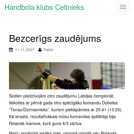
Handbola klubs Celtnieks
T
o
g
g
Bezcerīgs zaudējums
l
e
n
11.11.2007
Raitis
a
v
i
g
a
t
Šodien piedzīvojām otro zaudējumu Latvijas čempionāt,
i
tiekoties ar pērnā gada otro spēcīgāko komandu Dobeles
o
“Tenax/Dzirnavnieks”, kuriem piekāpāmies ar 25:41 (13:25).
n
Kā ierasts, rezultatīvākais mūsu komandas spēlētājs bija
Rolands Ivanovs, kurš guva 6/3 vārtus.
Maču apņēmīgi iesāka mēs, pirmajā minūtē pēc Rolanda