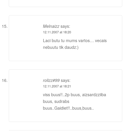
Melnaizz
says:
12.11.2007 at 18:20
Laci butu tu mums vartos… vecais
nebuutu tik daudz:)
rolizz#99
says:
12.11.2007 at 18:21
viss buus!!..2p buus, aizsardzziiba
buus, sudrabs
buus..Gaidiet!!..buus,buus..