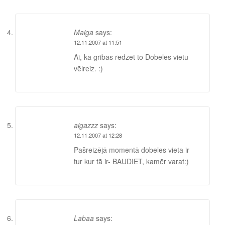
Maiga
says:
12.11.2007 at 11:51
Ai, kā gribas redzēt to Dobeles vietu
vēlreiz. :)
aigazzz
says:
12.11.2007 at 12:28
Pašreizējā momentā dobeles vieta ir
tur kur tā ir- BAUDIET, kamēr varat:)
Labaa
says: