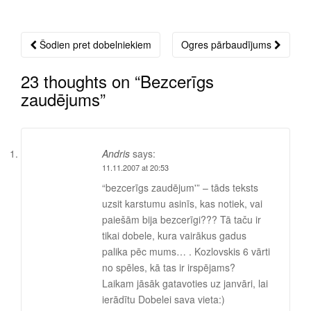
Šodien pret dobelniekiem
Ogres pārbaudījums
Post
navigation
23 thoughts on “
Bezcerīgs
zaudējums
”
Andris
says:
11.11.2007 at 20:53
“bezcerīgs zaudējum'” – tāds teksts
uzsit karstumu asinīs, kas notiek, vai
paiešām bija bezcerīgi??? Tā taču ir
tikai dobele, kura vairākus gadus
palika pēc mums… . Kozlovskis 6 vārti
no spēles, kā tas ir irspējams?
Laikam jāsāk gatavoties uz janvāri, lai
ierādītu Dobelei sava vieta:)