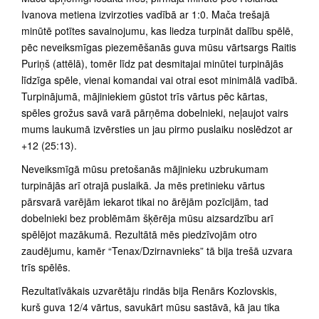
Ivanova metiena izvirzoties vadībā ar 1:0. Mača trešajā
minūtē potītes savainojumu, kas liedza turpināt dalību spēlē,
pēc neveiksmīgas piezemēšanās guva mūsu vārtsargs Raitis
Puriņš (attēlā), tomēr līdz pat desmitajai minūtei turpinājās
līdzīga spēle, vienai komandai vai otrai esot minimālā vadībā.
Turpinājumā, mājiniekiem gūstot trīs vārtus pēc kārtas,
spēles grožus savā varā pārņēma dobelnieki, neļaujot vairs
mums laukumā izvērsties un jau pirmo puslaiku noslēdzot ar
+12 (25:13).
Neveiksmīgā mūsu pretošanās mājinieku uzbrukumam
turpinājās arī otrajā puslaikā. Ja mēs pretinieku vārtus
pārsvarā varējām iekarot tikai no ārējām pozīcijām, tad
dobelnieki bez problēmām šķērēja mūsu aizsardzību arī
spēlējot mazākumā. Rezultātā mēs piedzīvojām otro
zaudējumu, kamēr “Tenax/Dzirnavnieks” tā bija trešā uzvara
trīs spēlēs.
Rezultatīvākais uzvarētāju rindās bija Renārs Kozlovskis,
kurš guva 12/4 vārtus, savukārt mūsu sastāvā, kā jau tika