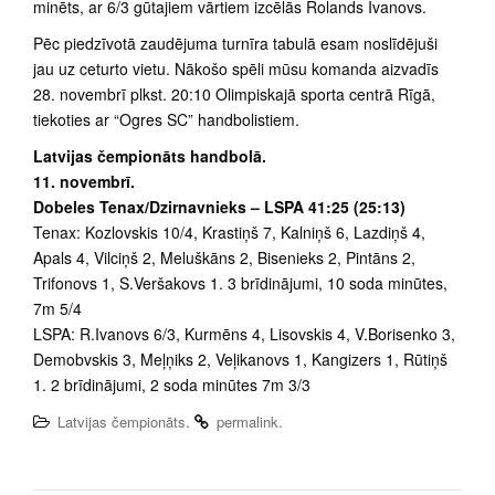
minēts, ar 6/3 gūtajiem vārtiem izcēlās Rolands Ivanovs.
Pēc piedzīvotā zaudējuma turnīra tabulā esam noslīdējuši
jau uz ceturto vietu. Nākošo spēli mūsu komanda aizvadīs
28. novembrī plkst. 20:10 Olimpiskajā sporta centrā Rīgā,
tiekoties ar “Ogres SC” handbolistiem.
Latvijas čempionāts handbolā.
11. novembrī.
Dobeles Tenax/Dzirnavnieks – LSPA 41:25 (25:13)
Tenax: Kozlovskis 10/4, Krastiņš 7, Kalniņš 6, Lazdiņš 4,
Apals 4, Vilciņš 2, Meluškāns 2, Bisenieks 2, Pintāns 2,
Trifonovs 1, S.Veršakovs 1. 3 brīdinājumi, 10 soda minūtes,
7m 5/4
LSPA: R.Ivanovs 6/3, Kurmēns 4, Lisovskis 4, V.Borisenko 3,
Demobvskis 3, Meļņiks 2, Veļikanovs 1, Kangizers 1, Rūtiņš
1. 2 brīdinājumi, 2 soda minūtes 7m 3/3
.
.
Latvijas čempionāts
permalink