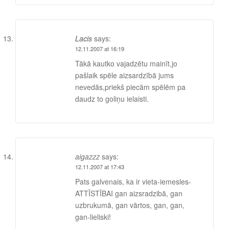
Lacis
says:
12.11.2007 at 16:19
Tākā kautko vajadzētu mainīt,jo
pašlaik spēle aizsardzībā jums
nevedās,priekš piecām spēlēm pa
daudz to goliņu ielaisti.
aigazzz
says:
12.11.2007 at 17:43
Pats galvenais, ka ir vieta-iemesles-
ATTĪSTĪBAI gan aizsradzibā, gan
uzbrukumā, gan vārtos, gan, gan,
gan-lieliski!