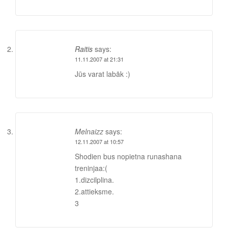
Raitis
says:
11.11.2007 at 21:31
Jūs varat labāk :)
Melnaizz
says:
12.11.2007 at 10:57
Shodien bus nopietna runashana
treninjaa:(
1.dizcilplina.
2.attieksme.
3