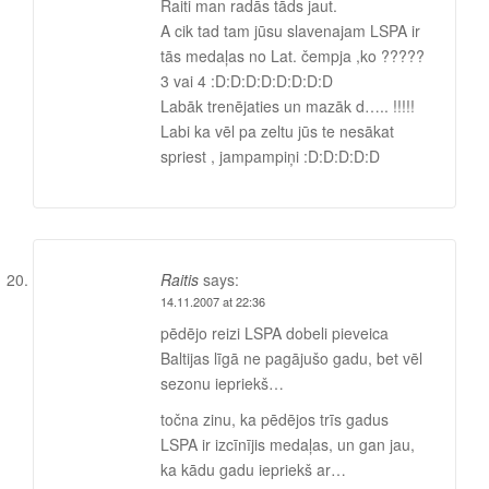
Raiti man radās tāds jaut.
A cik tad tam jūsu slavenajam LSPA ir
tās medaļas no Lat. čempja ,ko ?????
3 vai 4 :D:D:D:D:D:D:D:D
Labāk trenējaties un mazāk d….. !!!!!
Labi ka vēl pa zeltu jūs te nesākat
spriest , jampampiņi :D:D:D:D:D
Raitis
says:
14.11.2007 at 22:36
pēdējo reizi LSPA dobeli pieveica
Baltijas līgā ne pagājušo gadu, bet vēl
sezonu iepriekš…
točna zinu, ka pēdējos trīs gadus
LSPA ir izcīnījis medaļas, un gan jau,
ka kādu gadu iepriekš ar…