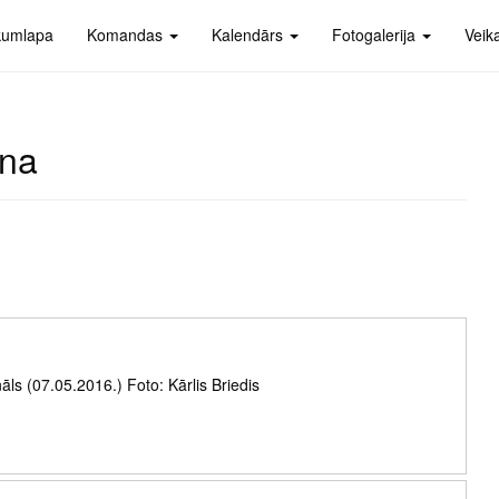
kumlapa
Komandas
Kalendārs
Fotogalerija
Veik
ona
āls (07.05.2016.) Foto: Kārlis Briedis