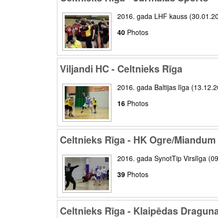
2016. gada LHF kauss (30.01.2
40
Photos
Viljandi HC - Celtnieks Rīga
2016. gada Baltijas līga (13.12.2
16
Photos
Celtnieks Rīga - HK Ogre/Miandum
2016. gada SynotTip Virslīga (0
39
Photos
Celtnieks Rīga - Klaipēdas Dragun