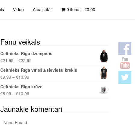
als
Video
Atbalstītāji
0 items -
€
0.00
Fanu veikals
Celtnieks Rīga džemperis
€
21.99
–
€
22.99
Celtnieks Rīga vīriešu/sieviešu krekls
€
9.99
–
€
10.99
Celtnieks Rīga krūze
€
8.99
–
€
10.99
Jaunākie komentāri
None Found