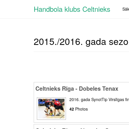
Handbola klubs Celtnieks
Sā
2015./2016. gada sez
Celtnieks Rīga - Dobeles Tenax
2016. gada SynotTip Virslīgas fin
42
Photos