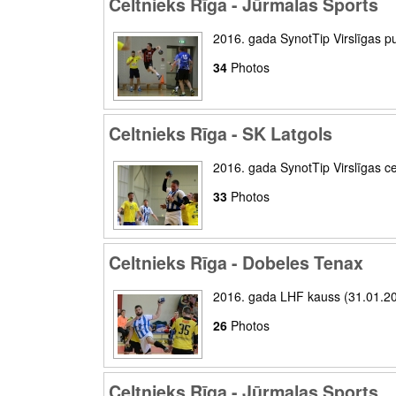
Celtnieks Rīga - Jūrmalas Sports
2016. gada SynotTip Virslīgas p
34
Photos
Celtnieks Rīga - SK Latgols
2016. gada SynotTip Virslīgas ce
33
Photos
Celtnieks Rīga - Dobeles Tenax
2016. gada LHF kauss (31.01.2
26
Photos
Celtnieks Rīga - Jūrmalas Sports