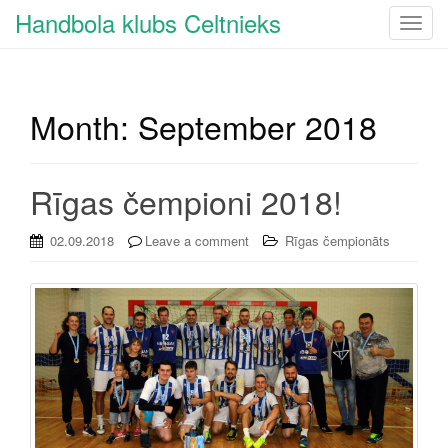
Handbola klubs Celtnieks
T
o
g
g
Month:
September 2018
l
e
n
a
Rīgas čempioni 2018!
v
i
02.09.2018
Leave a comment
Rīgas čempionāts
g
a
t
i
o
n