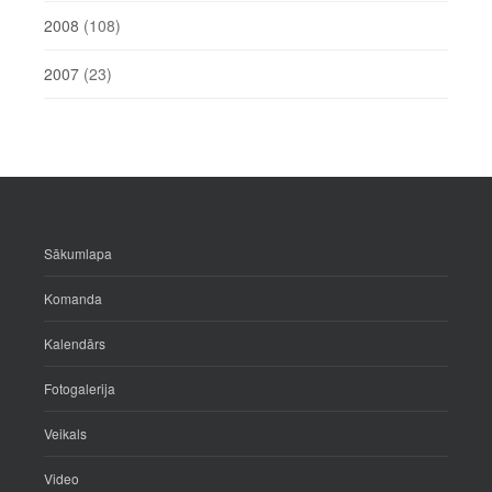
2008
(108)
2007
(23)
Sākumlapa
Komanda
Kalendārs
Fotogalerija
Veikals
Video