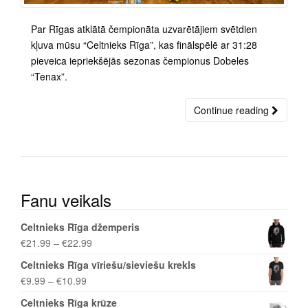
Par Rīgas atklātā čempionāta uzvarētājiem svētdien
kļuva mūsu “Celtnieks Rīga”, kas finālspēlē ar 31:28
pieveica iepriekšējās sezonas čempionus Dobeles
“Tenax”.
Continue reading
Fanu veikals
Celtnieks Rīga džemperis
€
21.99
–
€
22.99
Celtnieks Rīga vīriešu/sieviešu krekls
€
9.99
–
€
10.99
Celtnieks Rīga krūze