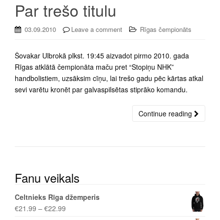
Par trešo titulu
03.09.2010
Leave a comment
Rīgas čempionāts
Šovakar Ulbrokā plkst. 19:45 aizvadot pirmo 2010. gada
Rīgas atklātā čempionāta maču pret “Stopiņu NHK”
handbolistiem, uzsāksim cīņu, lai trešo gadu pēc kārtas atkal
sevi varētu kronēt par galvaspilsētas stiprāko komandu.
Continue reading
Fanu veikals
Celtnieks Rīga džemperis
€
21.99
–
€
22.99