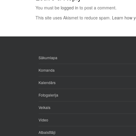
You must be
logged in
to post a comment.
This site uses Akismet to reduce spam.
Learn how y
Sākumlapa
Komanda
Kalendārs
Fotogalerija
Veikals
Video
Atbalstītāji