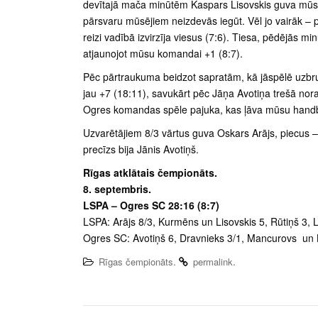
devītajā mača minūtēm Kaspars Lisovskis guva mūsu 
pārsvaru mūsējiem neizdevās iegūt. Vēl jo vairāk –
reizi vadībā izvirzīja viesus (7:6). Tiesa, pēdējās 
atjaunojot mūsu komandai +1 (8:7).
Pēc pārtraukuma beidzot sapratām, kā jāspēlē uzb
jau +7 (18:11), savukārt pēc Jāņa Avotiņa trešā nora
Ogres komandas spēle pajuka, kas ļāva mūsu handboli
Uzvarētājiem 8/3 vārtus guva Oskars Arājs, piecus –
precīzs bija Jānis Avotiņš.
Rīgas atklātais čempionāts.
8. septembris.
LSPA – Ogres SC 28:16 (8:7)
LSPA: Arājs 8/3, Kurmēns un Lisovskis 5, Rūtiņš 3, Le
Ogres SC: Avotiņš 6, Dravnieks 3/1, Mancurovs un B
.
.
Rīgas čempionāts
permalink