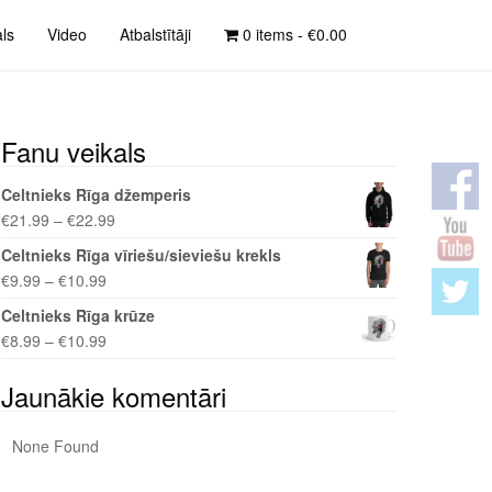
als
Video
Atbalstītāji
0 items -
€
0.00
Fanu veikals
Celtnieks Rīga džemperis
€
21.99
–
€
22.99
Celtnieks Rīga vīriešu/sieviešu krekls
€
9.99
–
€
10.99
Celtnieks Rīga krūze
€
8.99
–
€
10.99
Jaunākie komentāri
None Found