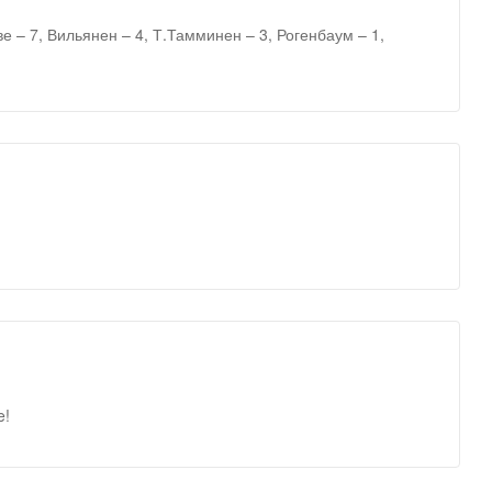
 – 7, Вильянен – 4, Т.Тамминен – 3, Рогенбаум – 1,
e!