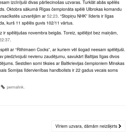
esam izcīnījuši divas pārliecinošas uzvaras. Turklāt abās spēlēs
ords. Oktobra sākumā Rīgas čempionāta spēlē Ulbrokas komandu
tarsacīkstēs uzvarējām ar
52:23
. “Stopiņu NHK” līderis ir līgas
da, kurš 11 spēlēs guvis 102/11 vārtus.
z ir spēlējušas novembra beigās. Toreiz, spēlējot bez maiņām,
22:37
.
s spēli ar “Riihimaen Cocks”, ar kuriem vēl šogad neesam spēlējuši.
v piedzīvojuši nevienu zaudējumu, savukārt Baltijas līgas divos
dējums. Sestdien somi tiksies ar Baltkrievijas čempioniem Minskas
ais Somijas līdervienības handbolists ir 22 gadus vecais soms
.
.
permalink
Vīriem uzvara, dāmām neizšķirts