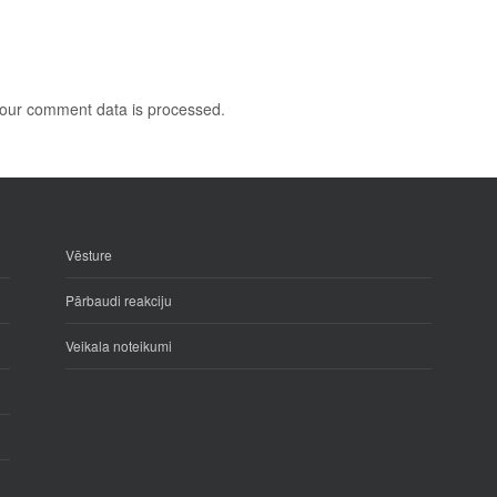
our comment data is processed
.
Vēsture
Pārbaudi reakciju
Veikala noteikumi