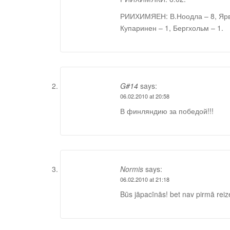
РИИХИМЯЕН: В.Ноодла – 8, Ярве
Купаринен – 1, Бергхольм – 1.
G#14
says:
06.02.2010 at 20:58
В финляндию за победой!!!
Normis
says:
06.02.2010 at 21:18
Būs jāpacīnās! bet nav pirmā reiz