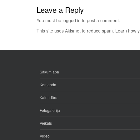
Leave a Reply
You must be
logged in
to post a comment.
This site uses Akismet to reduce spam.
Learn how y
Sākumlapa
Komanda
Kalendārs
Fotogalerija
Veikals
Video