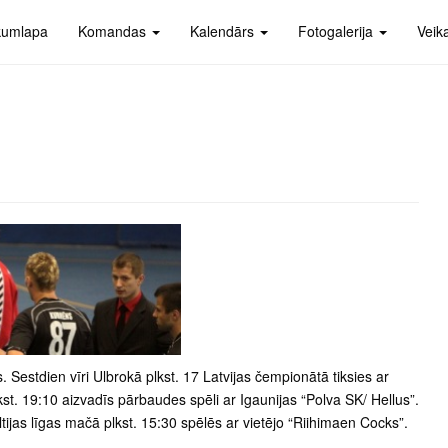
kumlapa
Komandas
Kalendārs
Fotogalerija
Veik
estdien vīri Ulbrokā plkst. 17 Latvijas čempionātā tiksies ar
t. 19:10 aizvadīs pārbaudes spēli ar Igaunijas “Polva SK/ Hellus”.
tijas līgas mačā plkst. 15:30 spēlēs ar vietējo “Riihimaen Cocks”.