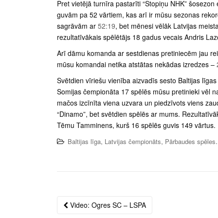
Pret vietējā turnīra pastarīti “Stopiņu NHK” šosezon 
guvām pa 52 vārtiem, kas arī ir mūsu sezonas rek
sagrāvām ar
52:19
, bet mēnesi vēlāk Latvijas meis
rezultatīvākais spēlētājs 18 gadus vecais Andris Laz
Arī dāmu komanda ar sestdienas pretiniecēm jau rei
mūsu komandai netika atstātas nekādas izredzes –
Svētdien vīriešu vienība aizvadīs sesto Baltijas līga
Somijas čempionāta 17 spēlēs mūsu pretinieki vēl na
mačos izcīnīta viena uzvara un piedzīvots viens zau
“Dinamo”, bet svētdien spēlēs ar mums. Rezultatīvāk
Tēmu Tamminens, kurš 16 spēlēs guvis 149 vārtus.
,
,
Baltijas līga
Latvijas čempionāts
Pārbaudes spēles
Video: Ogres SC – LSPA
Post