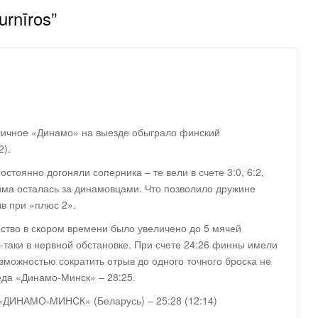
turnīros
”
оличное «Динамо» на выезде обыграло финский
2).
стоянно догоняли соперника – те вели в счете 3:0, 6:2,
айма осталась за динамовцами. Что позволило дружине
в при «плюс 2».
ство в скором времени было увеличено до 5 мячей
е-таки в нервной обстановке. При счете 24:26 финны имели
озможностью сократить отрыв до одного точного броска не
еда «Динамо-Минск» – 28:25.
ДИНАМО-МИНСК» (Беларусь) – 25:28 (12:14)