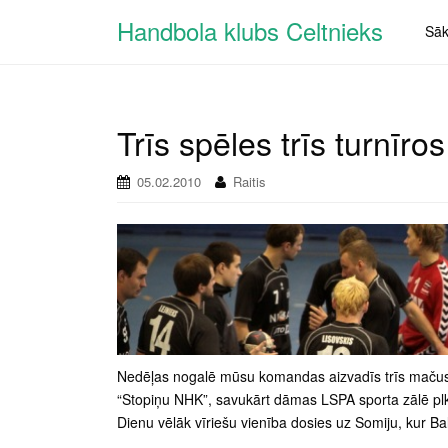
Handbola klubs Celtnieks
Sā
Trīs spēles trīs turnīros
05.02.2010
Raitis
Nedēļas nogalē mūsu komandas aizvadīs trīs mačus. S
“Stopiņu NHK”, savukārt dāmas LSPA sporta zālē plks
Dienu vēlāk vīriešu vienība dosies uz Somiju, kur Bal