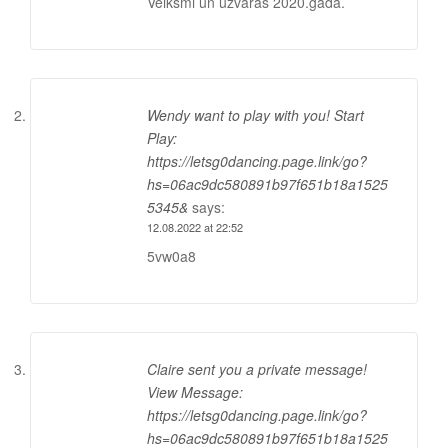
Veiksmi un uzvaras 2020.gada.
Wendy want to play with you! Start
Play:
https://letsg0dancing.page.link/go?
hs=06ac9dc580891b97f651b18a1525
5345&
says:
12.08.2022 at 22:52
5vw0a8
Claire sent you a private message!
View Message:
https://letsg0dancing.page.link/go?
hs=06ac9dc580891b97f651b18a1525