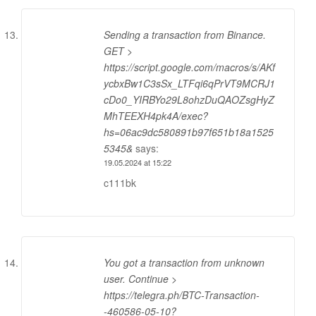
Sending a transaction from Binance.
GET >
https://script.google.com/macros/s/AKf
ycbxBw1C3sSx_LTFqi6qPrVT9MCRJ1
cDo0_YIRBYo29L8ohzDuQAOZsgHyZ
MhTEEXH4pk4A/exec?
hs=06ac9dc580891b97f651b18a1525
5345&
says:
19.05.2024 at 15:22
c111bk
You got a transaction from unknown
user. Continue >
https://telegra.ph/BTC-Transaction-
-460586-05-10?