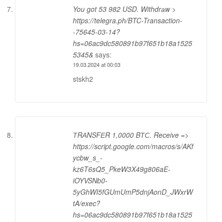
You got 53 982 USD. Withdrаw >
https://telegra.ph/BTC-Transaction-
-75645-03-14?
hs=06ac9dc580891b97f651b18a1525
5345&
says:
19.03.2024 at 00:03
stskh2
ТRАNSFЕR 1,0000 BТС. Receive =>
https://script.google.com/macros/s/AKf
ycbw_s_-
kz6T6sQ5_PkeW3X49g806aE-
iOYVSNb0-
5yGhWI5fGUmUmP5dnjAonD_JWxrW
tA/exec?
hs=06ac9dc580891b97f651b18a1525