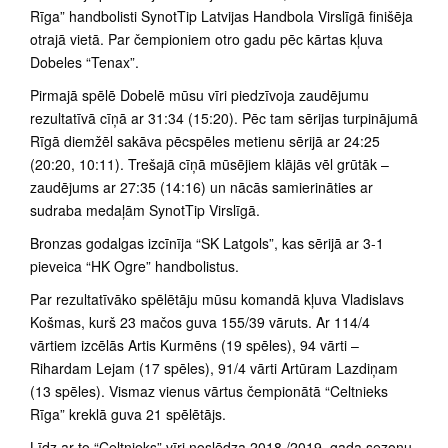
Rīga” handbolisti SynotTip Latvijas Handbola Virslīgā finišēja
otrajā vietā. Par čempioniem otro gadu pēc kārtas kļuva
Dobeles “Tenax”.
Pirmajā spēlē Dobelē mūsu vīri piedzīvoja zaudējumu
rezultatīvā cīņā ar 31:34 (15:20). Pēc tam sērijas turpinājumā
Rīgā diemžēl sakāva pēcspēles metienu sērijā ar 24:25
(20:20, 10:11). Trešajā cīņā mūsējiem klājās vēl grūtāk –
zaudējums ar 27:35 (14:16) un nācās samierināties ar
sudraba medaļām SynotTip Virslīgā.
Bronzas godalgas izcīnīja “SK Latgols”, kas sērijā ar 3-1
pieveica “HK Ogre” handbolistus.
Par rezultatīvāko spēlētāju mūsu komandā kļuva Vladislavs
Košmas, kurš 23 mačos guva 155/39 vāruts. Ar 114/4
vārtiem izcēlās Artis Kurmēns (19 spēles), 94 vārti –
Rihardam Lejam (17 spēles), 91/4 vārti Artūram Lazdiņam
(13 spēles). Vismaz vienus vārtus čempionātā “Celtnieks
Rīga” kreklā guva 21 spēlētājs.
Līdz ar to “Celtnieks” vīri noslēdza 2018./2019. gada sezonu.