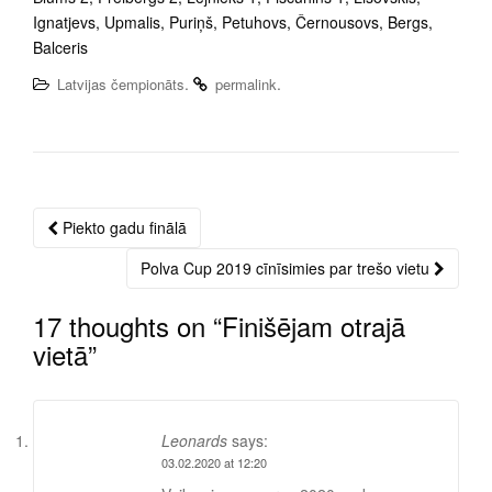
Ignatjevs, Upmalis, Puriņš, Petuhovs, Černousovs, Bergs,
Balceris
.
.
Latvijas čempionāts
permalink
Piekto gadu finālā
Post
navigation
Polva Cup 2019 cīnīsimies par trešo vietu
17 thoughts on “
Finišējam otrajā
vietā
”
Leonards
says:
03.02.2020 at 12:20