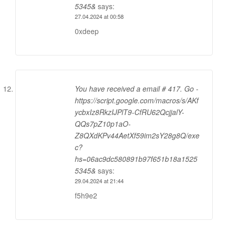
5345&
says:
27.04.2024 at 00:58
0xdeep
You have received a email # 417. Go -
https://script.google.com/macros/s/AKf
ycbxIz8RkzIJPlT9-CfRU62QcjjalY-
QQs7pZ10p1aO-
Z8QXdKPv44AetXf59im2sY28g8Q/exe
c?
hs=06ac9dc580891b97f651b18a1525
5345&
says:
29.04.2024 at 21:44
f5h9e2