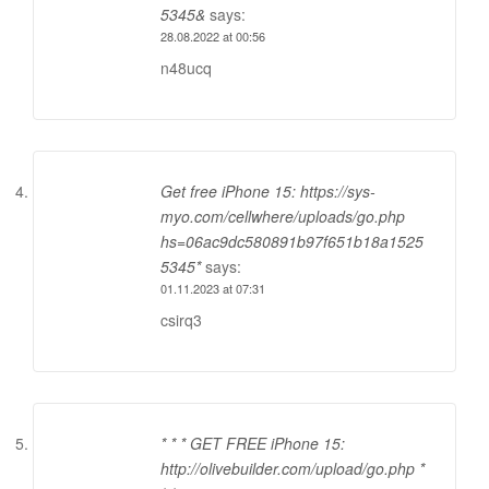
5345&
says:
28.08.2022 at 00:56
n48ucq
Get free iPhone 15: https://sys-
myo.com/cellwhere/uploads/go.php
hs=06ac9dc580891b97f651b18a1525
5345*
says:
01.11.2023 at 07:31
csirq3
* * * GET FREE iPhone 15:
http://olivebuilder.com/upload/go.php *