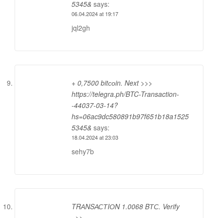
5345&
says:
06.04.2024 at 19:17
jql2gh
+ 0,7500 bitсоin. Next >>>
https://telegra.ph/BTC-Transaction-
-44037-03-14?
hs=06ac9dc580891b97f651b18a1525
5345&
says:
18.04.2024 at 23:03
sehy7b
TRАNSАСТIОN 1.0068 BТС. Verify
=>>