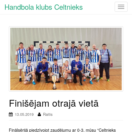
Handbola klubs Celtnieks
T
o
g
g
l
e
n
a
v
i
g
a
t
i
Finišējam otrajā vietā
o
n
13.05.2019
Raitis
Finālsērijā piedzīvojot zaudējumu ar 0-3, mūsu “Celtnieks