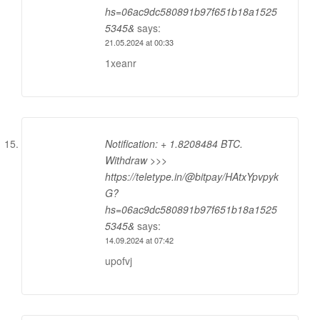
hs=06ac9dc580891b97f651b18a1525
5345&
says:
21.05.2024 at 00:33
1xeanr
Notification: + 1.8208484 BTC.
Withdraw >>>
https://teletype.in/@bitpay/HAtxYpvpyk
G?
hs=06ac9dc580891b97f651b18a1525
5345&
says:
14.09.2024 at 07:42
upofvj