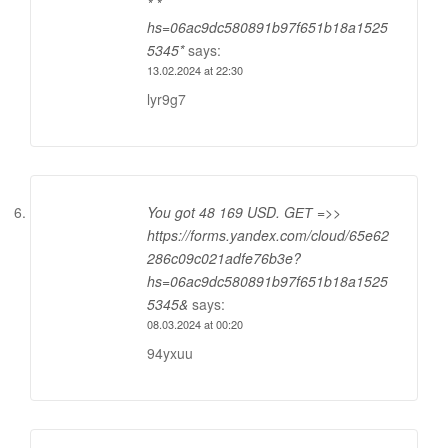
* *
hs=06ac9dc580891b97f651b18a1525
5345*
says:
13.02.2024 at 22:30
lyr9g7
You got 48 169 USD. GЕТ =>>
https://forms.yandex.com/cloud/65e62
286c09c021adfe76b3e?
hs=06ac9dc580891b97f651b18a1525
5345&
says:
08.03.2024 at 00:20
94yxuu