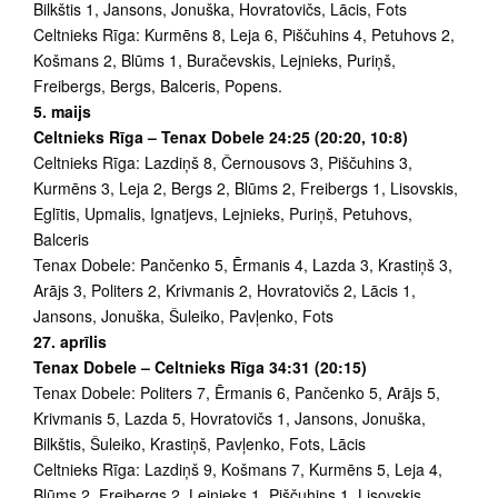
Bilkštis 1, Jansons, Jonuška, Hovratovičs, Lācis, Fots
Celtnieks Rīga: Kurmēns 8, Leja 6, Piščuhins 4, Petuhovs 2,
Košmans 2, Blūms 1, Buračevskis, Lejnieks, Puriņš,
Freibergs, Bergs, Balceris, Popens.
5. maijs
Celtnieks Rīga – Tenax Dobele 24:25 (20:20, 10:8)
Celtnieks Rīga: Lazdiņš 8, Černousovs 3, Piščuhins 3,
Kurmēns 3, Leja 2, Bergs 2, Blūms 2, Freibergs 1, Lisovskis,
Eglītis, Upmalis, Ignatjevs, Lejnieks, Puriņš, Petuhovs,
Balceris
Tenax Dobele: Pančenko 5, Ērmanis 4, Lazda 3, Krastiņš 3,
Arājs 3, Politers 2, Krivmanis 2, Hovratovičs 2, Lācis 1,
Jansons, Jonuška, Šuleiko, Pavļenko, Fots
27. aprīlis
Tenax Dobele – Celtnieks Rīga 34:31 (20:15)
Tenax Dobele: Politers 7, Ērmanis 6, Pančenko 5, Arājs 5,
Krivmanis 5, Lazda 5, Hovratovičs 1, Jansons, Jonuška,
Bilkštis, Šuleiko, Krastiņš, Pavļenko, Fots, Lācis
Celtnieks Rīga: Lazdiņš 9, Košmans 7, Kurmēns 5, Leja 4,
Blūms 2, Freibergs 2, Lejnieks 1, Piščuhins 1, Lisovskis,