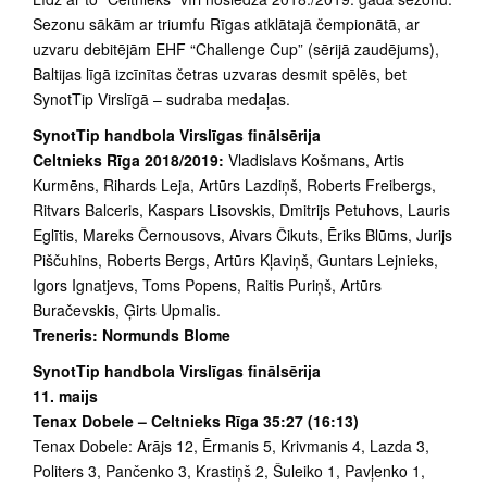
Sezonu sākām ar triumfu Rīgas atklātajā čempionātā, ar
uzvaru debitējām EHF “Challenge Cup” (sērijā zaudējums),
Baltijas līgā izcīnītas četras uzvaras desmit spēlēs, bet
SynotTip Virslīgā – sudraba medaļas.
SynotTip handbola Virslīgas finālsērija
Celtnieks Rīga 2018/2019:
Vladislavs Košmans, Artis
Kurmēns, Rihards Leja, Artūrs Lazdiņš, Roberts Freibergs,
Ritvars Balceris, Kaspars Lisovskis, Dmitrijs Petuhovs, Lauris
Eglītis, Mareks Černousovs, Aivars Čikuts, Ēriks Blūms, Jurijs
Piščuhins, Roberts Bergs, Artūrs Kļaviņš, Guntars Lejnieks,
Igors Ignatjevs, Toms Popens, Raitis Puriņš, Artūrs
Buračevskis, Ģirts Upmalis.
Treneris: Normunds Blome
SynotTip handbola Virslīgas finālsērija
11. maijs
Tenax Dobele – Celtnieks Rīga 35:27 (16:13)
Tenax Dobele: Arājs 12, Ērmanis 5, Krivmanis 4, Lazda 3,
Politers 3, Pančenko 3, Krastiņš 2, Šuleiko 1, Pavļenko 1,