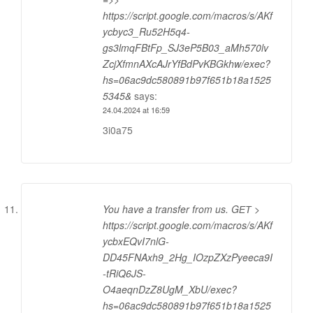
https://script.google.com/macros/s/AKf
ycbyc3_Ru52H5q4-
gs3lmqFBtFp_SJ3eP5B03_aMh570lv
ZcjXfmnAXcAJrYfBdPvKBGkhw/exec?
hs=06ac9dc580891b97f651b18a1525
5345&
says:
24.04.2024 at 16:59
3i0a75
You have a transfer from us. GЕТ >
https://script.google.com/macros/s/AKf
ycbxEQvI7nlG-
DD45FNAxh9_2Hg_IOzpZXzPyeeca9I
-tRiQ6JS-
O4aeqnDzZ8UgM_XbU/exec?
hs=06ac9dc580891b97f651b18a1525