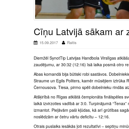
Cīņu Latvijā sākam ar
15.09.2017
Raitis
Diemžēl SynotTip Latvijas Handbola Virslīgas atklāš
zaudējumu, ar 30:32 (12:16) īsā laika posmā otro re
Abas komandā bija būtiski robi sastāvos. Dobelnieki
Straume un Egils Politers, kamēr mūsējiem iztrūka 
Černousova. Tiesa, pirmo spēli dobelnieku rindās aiz
Atšķirībā no Rīgas atklātā čempionāta finālspēles sv
laikā izvirzoties vadībā ar 3:0. Turpinājumā “Tenax
izmantot. Pieļāvām paši kļūdas, kā arī grūtības sagā
noslēdzām ar četru vārtu deficītu – 12:16.
Otrais puslaiks iesākās ļoti rezultatīvi – septiņu m