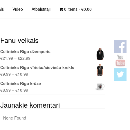
als
Video
Atbalstītāji
0 items -
€
0.00
Fanu veikals
Celtnieks Rīga džemperis
€
21.99
–
€
22.99
Celtnieks Rīga vīriešu/sieviešu krekls
€
9.99
–
€
10.99
Celtnieks Rīga krūze
€
8.99
–
€
10.99
Jaunākie komentāri
None Found