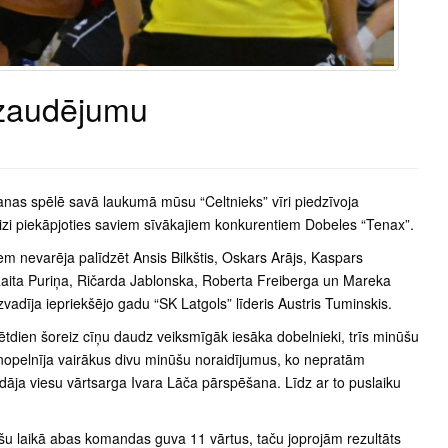
 zaudējumu
anas spēlē savā laukumā mūsu “Celtnieks” vīri piedzīvoja
izi piekāpjoties saviem sīvākajiem konkurentiem Dobeles “Tenax”.
em nevarēja palīdzēt Ansis Bilkštis, Oskars Arājs, Kaspars
Raita Puriņa, Ričarda Jablonska, Roberta Freiberga un Mareka
vadīja iepriekšējo gadu “SK Latgols” līderis Austris Tuminskis.
ētdien šoreiz cīņu daudz veiksmīgāk iesāka dobelnieki, trīs minūšu
” nopelnīja vairākus divu minūšu noraidījumus, ko nepratām
dāja viesu vārtsarga Ivara Lāča pārspēšana. Līdz ar to puslaiku
inūšu laikā abas komandas guva 11 vārtus, taču joprojām rezultāts