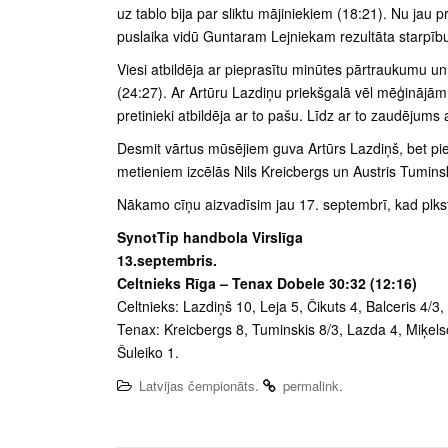
uz tablo bija par sliktu mājiniekiem (18:21). Nu jau
puslaika vidū Guntaram Lejniekam rezultāta starpīb
Viesi atbildēja ar pieprasītu minūtes pārtraukumu un 
(24:27). Ar Artūru Lazdiņu priekšgalā vēl mēģinājām
pretinieki atbildēja ar to pašu. Līdz ar to zaudējums 
Desmit vārtus mūsējiem guva Artūrs Lazdiņš, bet pi
metieniem izcēlās Nils Kreicbergs un Austris Tuminsk
Nākamo cīņu aizvadīsim jau 17. septembrī, kad pl
SynotTip handbola Virslīga
13.septembris.
Celtnieks Rīga – Tenax Dobele 30:32 (12:16)
Celtnieks: Lazdiņš 10, Leja 5, Čikuts 4, Balceris 4/3, 
Tenax: Kreicbergs 8, Tuminskis 8/3, Lazda 4, Miķels
Šuleiko 1.
.
.
Latvijas čempionāts
permalink