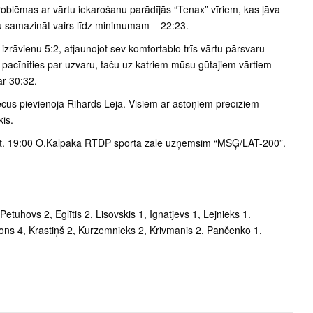
 problēmas ar vārtu iekarošanu parādījās “Tenax” vīriem, kas ļāva
u samazināt vairs līdz minimumam – 22:23.
izrāvienu 5:2, atjaunojot sev komfortablo trīs vārtu pārsvaru
 pacīnīties par uzvaru, taču uz katriem mūsu gūtajiem vārtiem
ar 30:32.
ecus pievienoja Rihards Leja. Visiem ar astoņiem precīziem
is.
kst. 19:00 O.Kalpaka RTDP sporta zālē uzņemsim “MSĢ/LAT-200”.
Petuhovs 2, Eglītis 2, Lisovskis 1, Ignatjevs 1, Lejnieks 1.
ons 4, Krastiņš 2, Kurzemnieks 2, Krivmanis 2, Pančenko 1,