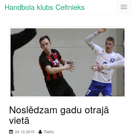
Handbola klubs Celtnieks
T
o
g
g
l
e
n
a
v
i
g
a
t
i
o
Noslēdzam gadu otrajā
n
vietā
24.12.2015
Raitis