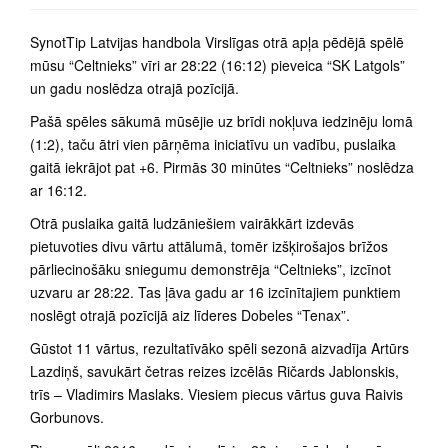
SynotTip Latvijas handbola Virslīgas otrā apļa pēdējā spēlē
mūsu “Celtnieks” vīri ar 28:22 (16:12) pieveica “SK Latgols”
un gadu noslēdza otrajā pozīcijā.
Pašā spēles sākumā mūsējie uz brīdi nokļuva iedzinēju lomā
(1:2), taču ātri vien pārņēma iniciatīvu un vadību, puslaika
gaitā iekrājot pat +6. Pirmās 30 minūtes “Celtnieks” noslēdza
ar 16:12.
Otrā puslaika gaitā ludzāniešiem vairākkārt izdevās
pietuvoties divu vārtu attālumā, tomēr izšķirošajos brīžos
pārliecinošāku sniegumu demonstrēja “Celtnieks”, izcīnot
uzvaru ar 28:22. Tas ļāva gadu ar 16 izcīnītajiem punktiem
noslēgt otrajā pozīcijā aiz līderes Dobeles “Tenax”.
Gūstot 11 vārtus, rezultatīvāko spēli sezonā aizvadīja Artūrs
Lazdiņš, savukārt četras reizes izcēlās Ričards Jablonskis,
trīs – Vladimirs Maslaks. Viesiem piecus vārtus guva Raivis
Gorbunovs.