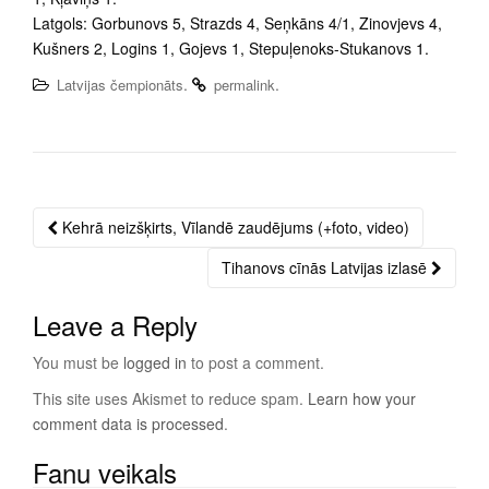
Latgols: Gorbunovs 5, Strazds 4, Seņkāns 4/1, Zinovjevs 4,
Kušners 2, Logins 1, Gojevs 1, Stepuļenoks-Stukanovs 1.
.
.
Latvijas čempionāts
permalink
Kehrā neizšķirts, Vīlandē zaudējums (+foto, video)
Post
navigation
Tihanovs cīnās Latvijas izlasē
Leave a Reply
You must be
logged in
to post a comment.
This site uses Akismet to reduce spam.
Learn how your
comment data is processed
.
Fanu veikals