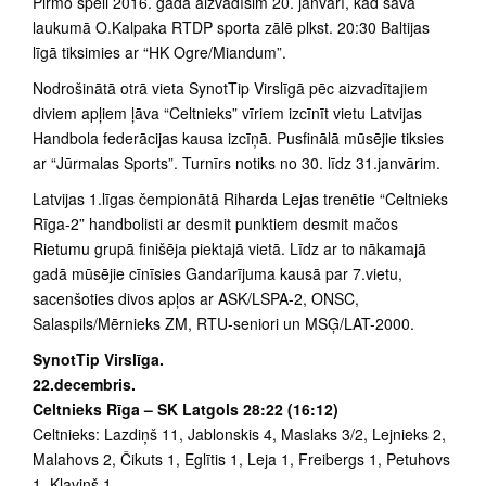
Pirmo spēli 2016. gadā aizvadīsim 20. janvārī, kad savā
laukumā O.Kalpaka RTDP sporta zālē plkst. 20:30 Baltijas
līgā tiksimies ar “HK Ogre/Miandum”.
Nodrošinātā otrā vieta SynotTip Virslīgā pēc aizvadītajiem
diviem apļiem ļāva “Celtnieks” vīriem izcīnīt vietu Latvijas
Handbola federācijas kausa izcīņā. Pusfinālā mūsējie tiksies
ar “Jūrmalas Sports”. Turnīrs notiks no 30. līdz 31.janvārim.
Latvijas 1.līgas čempionātā Riharda Lejas trenētie “Celtnieks
Rīga-2” handbolisti ar desmit punktiem desmit mačos
Rietumu grupā finišēja piektajā vietā. Līdz ar to nākamajā
gadā mūsējie cīnīsies Gandarījuma kausā par 7.vietu,
sacenšoties divos apļos ar ASK/LSPA-2, ONSC,
Salaspils/Mērnieks ZM, RTU-seniori un MSĢ/LAT-2000.
SynotTip Virslīga.
22.decembris.
Celtnieks Rīga – SK Latgols 28:22 (16:12)
Celtnieks: Lazdiņš 11, Jablonskis 4, Maslaks 3/2, Lejnieks 2,
Malahovs 2, Čikuts 1, Eglītis 1, Leja 1, Freibergs 1, Petuhovs
1, Kļaviņš 1.