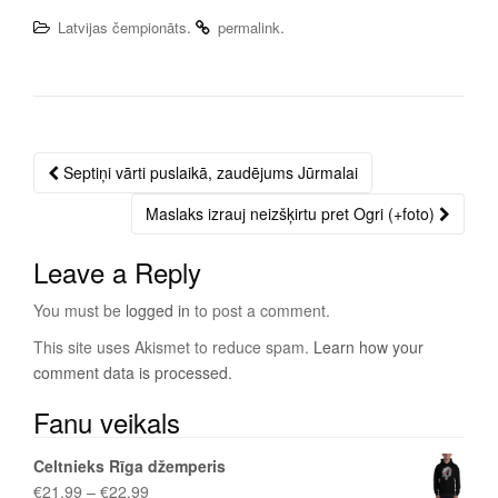
.
.
Latvijas čempionāts
permalink
Septiņi vārti puslaikā, zaudējums Jūrmalai
Post
navigation
Maslaks izrauj neizšķirtu pret Ogri (+foto)
Leave a Reply
You must be
logged in
to post a comment.
This site uses Akismet to reduce spam.
Learn how your
comment data is processed
.
Fanu veikals
Celtnieks Rīga džemperis
€
21.99
–
€
22.99