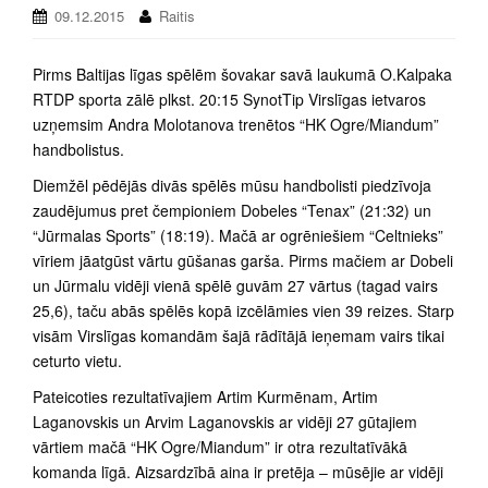
09.12.2015
Raitis
Pirms Baltijas līgas spēlēm šovakar savā laukumā O.Kalpaka
RTDP sporta zālē plkst. 20:15 SynotTip Virslīgas ietvaros
uzņemsim Andra Molotanova trenētos “HK Ogre/Miandum”
handbolistus.
Diemžēl pēdējās divās spēlēs mūsu handbolisti piedzīvoja
zaudējumus pret čempioniem Dobeles “Tenax” (21:32) un
“Jūrmalas Sports” (18:19). Mačā ar ogrēniešiem “Celtnieks”
vīriem jāatgūst vārtu gūšanas garša. Pirms mačiem ar Dobeli
un Jūrmalu vidēji vienā spēlē guvām 27 vārtus (tagad vairs
25,6), taču abās spēlēs kopā izcēlāmies vien 39 reizes. Starp
visām Virslīgas komandām šajā rādītājā ieņemam vairs tikai
ceturto vietu.
Pateicoties rezultatīvajiem Artim Kurmēnam, Artim
Laganovskis un Arvim Laganovskis ar vidēji 27 gūtajiem
vārtiem mačā “HK Ogre/Miandum” ir otra rezultatīvākā
komanda līgā. Aizsardzībā aina ir pretēja – mūsējie ar vidēji