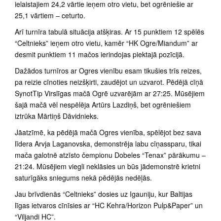
ielaistajiem 24,2 vārtie ieņem otro vietu, bet ogrēniešie ar
25,1 vārtiem – ceturto.
Arī turnīra tabulā situācija atšķiras. Ar 15 punktiem 12 spēlēs
“Celtnieks” ieņem otro vietu, kamēr “HK Ogre/Miandum” ar
desmit punktiem 11 mačos ierindojas piektajā pozīcijā.
Dažādos turnīros ar Ogres vienību esam tikušies trīs reizes,
pa reizie cīnoties neizšķirti, zaudējot un uzvarot. Pēdējā cīņā
SynotTip Virslīgas mačā Ogrē uzvarējām ar 27:25. Mūsējiem
šajā mačā vēl nespēlēja Artūrs Lazdiņš, bet ogrēniešiem
iztrūka Mārtiņš Dāvidnieks.
Jāatzīmē, ka pēdējā mačā Ogres vienība, spēlējot bez sava
līdera Arvja Laganovska, demonstrēja labu cīņassparu, tikai
mača galotnē atzīsto čempionu Dobeles “Tenax” pārākumu –
21:24. Mūsējiem viegli neklāsies un būs jādemonstrē krietni
saturīgāks sniegums nekā pēdējās nedēļās.
Jau brīvdienās “Celtnieks” dosies uz Igauniju, kur Baltijas
līgas ietvaros cīnīsies ar “HC Kehra/Horizon Pulp&Paper” un
“Viljandi HC”.