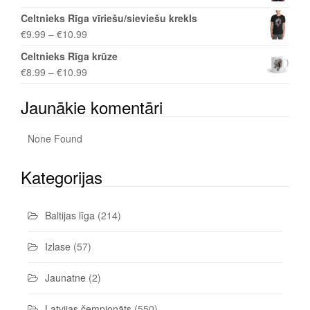
Celtnieks Rīga vīriešu/sieviešu krekls
€
9.99
–
€
10.99
Celtnieks Rīga krūze
€
8.99
–
€
10.99
Jaunākie komentāri
None Found
Kategorijas
Baltijas līga
(214)
Izlase
(57)
Jaunatne
(2)
Latvijas čempionāts
(550)