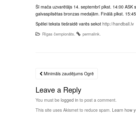
Šī mača uzvarētājs 14. septembrī plkst. 14:00 ASK sp
galvaspilsētas bronzas medaļām. Finālā plkst. 15:4
Spēlei teksta tiešraidē varēs sekot
http://handball.lv
.
.
Rīgas čempionāts
permalink
Minimāls zaudējums Ogrē
Post
navigation
Leave a Reply
You must be
logged in
to post a comment.
This site uses Akismet to reduce spam.
Learn how y