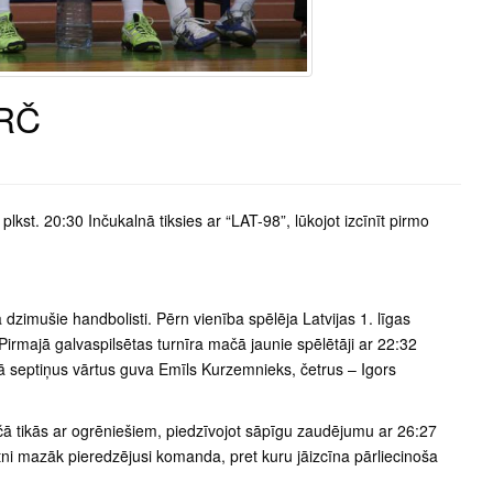
 RČ
lkst. 20:30 Inčukalnā tiksies ar “LAT-98”, lūkojot izcīnīt pirmo
zimušie handbolisti. Pērn vienība spēlēja Latvijas 1. līgas
 Pirmajā galvaspilsētas turnīra mačā jaunie spēlētāji ar 22:32
 septiņus vārtus guva Emīls Kurzemnieks, četrus – Igors
čā tikās ar ogrēniešiem, piedzīvojot sāpīgu zaudējumu ar 26:27
tni mazāk pieredzējusi komanda, pret kuru jāizcīna pārliecinoša