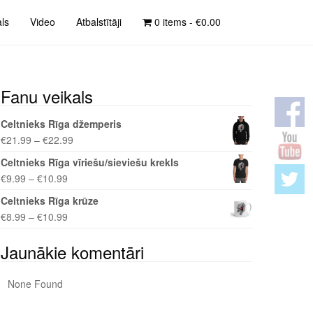
als
Video
Atbalstītāji
0 items -
€
0.00
Fanu veikals
Celtnieks Rīga džemperis
€
21.99
–
€
22.99
Celtnieks Rīga vīriešu/sieviešu krekls
€
9.99
–
€
10.99
Celtnieks Rīga krūze
€
8.99
–
€
10.99
Jaunākie komentāri
None Found