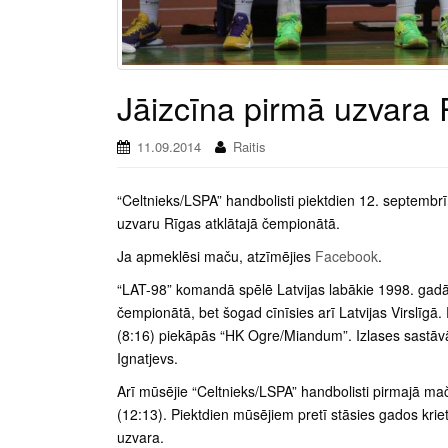
Jāizcīna pirmā uzvara
11.09.2014
Raitis
“Celtnieks/LSPA” handbolisti piektdien 12. septembrī p
uzvaru Rīgas atklātajā čempionātā.
Ja apmeklēsi maču, atzīmējies
Facebook
.
“LAT-98” komandā spēlē Latvijas labākie 1998. gadā d
čempionātā, bet šogad cīnīsies arī Latvijas Virslīgā.
(8:16) piekāpās “HK Ogre/Miandum”. Izlases sastāvā
Ignatjevs.
Arī mūsējie “Celtnieks/LSPA” handbolisti pirmajā ma
(12:13). Piektdien mūsējiem pretī stāsies gados krie
uzvara.