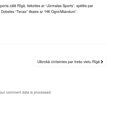
orta zālē Rīgā, tiekoties ar “Jūrmalas Sports”, spēlēs par
5 Dobeles “Tenax” tiksies ar “HK Ogre/Miandum”.
Ulbrokā cīnīsimies par trešo vietu Rīgā
our comment data is processed
.