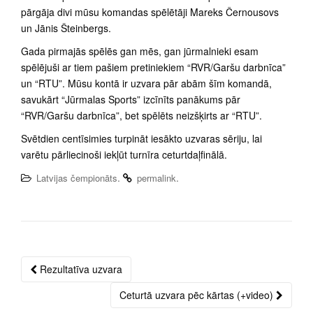
pārgāja divi mūsu komandas spēlētāji Mareks Černousovs
un Jānis Šteinbergs.
Gada pirmajās spēlēs gan mēs, gan jūrmalnieki esam
spēlējuši ar tiem pašiem pretiniekiem “RVR/Garšu darbnīca”
un “RTU”. Mūsu kontā ir uzvara pār abām šīm komandā,
savukārt “Jūrmalas Sports” izcīnīts panākums pār
“RVR/Garšu darbnīca”, bet spēlēts neizšķirts ar “RTU”.
Svētdien centīsimies turpināt iesākto uzvaras sēriju, lai
varētu pārliecinoši iekļūt turnīra ceturtdaļfinālā.
.
.
Latvijas čempionāts
permalink
Rezultatīva uzvara
Post
navigation
Ceturtā uzvara pēc kārtas (+video)