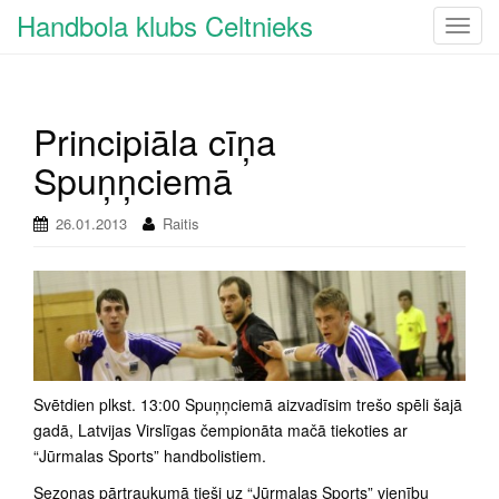
Handbola klubs Celtnieks
T
o
g
g
Principiāla cīņa
l
e
Spuņņciemā
n
a
26.01.2013
Raitis
v
i
g
a
t
i
o
Svētdien plkst. 13:00 Spuņņciemā aizvadīsim trešo spēli šajā
n
gadā, Latvijas Virslīgas čempionāta mačā tiekoties ar
“Jūrmalas Sports” handbolistiem.
Sezonas pārtraukumā tieši uz “Jūrmalas Sports” vienību