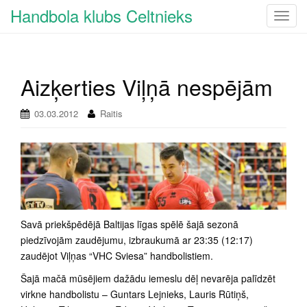
Handbola klubs Celtnieks
T
o
g
g
Aizķerties Viļņā nespējām
l
e
n
03.03.2012
Raitis
a
v
i
g
a
t
i
Savā priekšpēdējā Baltijas līgas spēlē šajā sezonā
o
piedzīvojām zaudējumu, izbraukumā ar 23:35 (12:17)
n
zaudējot Viļņas “VHC Sviesa” handbolistiem.
Šajā mačā mūsējiem dažādu iemeslu dēļ nevarēja palīdzēt
virkne handbolistu – Guntars Lejnieks, Lauris Rūtiņš,