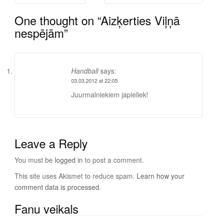
Post
navigation
One thought on “
Aizķerties Viļņā
nespējām
”
Handball
says:
03.03.2012 at 22:05
Juurmalniekiem japieliek!
Leave a Reply
You must be
logged in
to post a comment.
This site uses Akismet to reduce spam.
Learn how your
comment data is processed
.
Fanu veikals