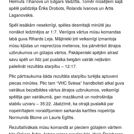
Helmuts Tihanovs un Edgars Vadzītis. Tomēr mūsējiem šajā
spēlē palīdzēja Ēriks Drobots, Rolands Ivanovs un Artis
Laganovskis.
Spēli iesākām nesekmīgi, spēles desmitajā minūtē jau
nonākot iedzinējos ar 1:7. Vienīgos vārtus mūsu komandas
labā guva Rihards Leja. Mājinieki ļoti veiksmīgi izmantoja
mūsu kļūdas un neprecīzos metienos, tos pārvēršot ātrajos
uzbrukumos un gūtajos vārtos. Pakāpeniski spējām atrast
savu spēli un līdz pat puslaika beigām vairāk neļāvām
palielināt rezultāta starpību – 12:17.
Pēc pārtraukuma šāda rezultāta starpību turējās aptuveni
piecas minūtes. Pēc tam “VHC Sviesa” handbolisti atkal guva
vairākus bezatbildes vārtus ātrajos uzbrukumos, veiksmīgi
spēlēja gan vairākumā, gan mazākumā un nodrošināja
stabilu uzvaru – 35:22. Jāatzīmē, ka otrajā puslaikā par
nopelnītajiem noraidījumiem sarkanās kartītes nopelnīja
Normunds Blome un Lauris Eglītis.
Rezultatīvākais mūsu komandā ar pieciem gūtajiem vārtiem