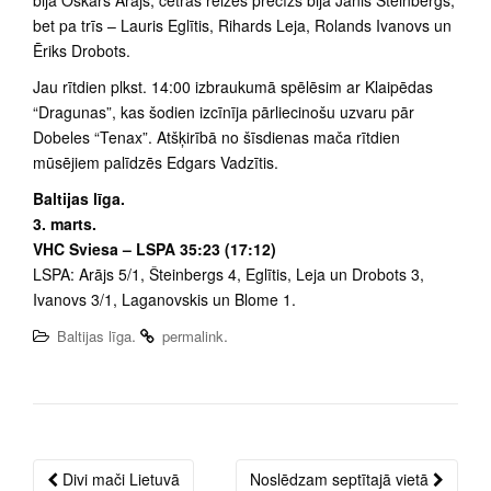
bija Oskars Arājs, četras reizes precīzs bija Jānis Šteinbergs,
bet pa trīs – Lauris Eglītis, Rihards Leja, Rolands Ivanovs un
Ēriks Drobots.
Jau rītdien plkst. 14:00 izbraukumā spēlēsim ar Klaipēdas
“Dragunas”, kas šodien izcīnīja pārliecinošu uzvaru pār
Dobeles “Tenax”. Atšķirībā no šīsdienas mača rītdien
mūsējiem palīdzēs Edgars Vadzītis.
Baltijas līga.
3. marts.
VHC Sviesa – LSPA 35:23 (17:12)
LSPA: Arājs 5/1, Šteinbergs 4, Eglītis, Leja un Drobots 3,
Ivanovs 3/1, Laganovskis un Blome 1.
.
.
Baltijas līga
permalink
Divi mači Lietuvā
Noslēdzam septītajā vietā