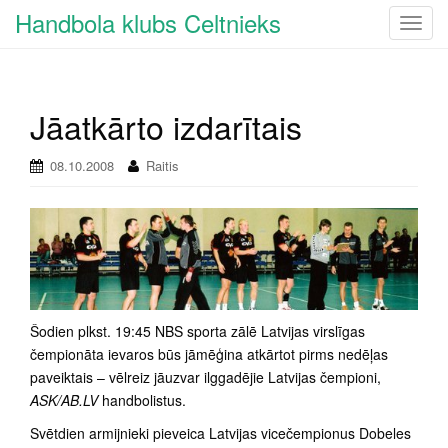
Handbola klubs Celtnieks
T
o
g
g
Jāatkārto izdarītais
l
e
n
08.10.2008
Raitis
a
v
i
g
a
t
i
Šodien plkst. 19:45 NBS sporta zālē Latvijas virslīgas
o
čempionāta ievaros būs jāmēģina atkārtot pirms nedēļas
n
paveiktais – vēlreiz jāuzvar ilggadējie Latvijas čempioni,
ASK/AB.LV
handbolistus.
Svētdien armijnieki pieveica Latvijas vicečempionus Dobeles