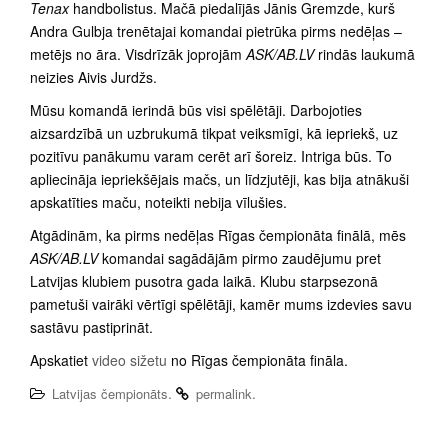
Tenax
handbolistus. Mačā piedalījās Jānis Gremzde, kurš
Andra Gulbja trenētajai komandai pietrūka pirms nedēļas –
metējs no āra. Visdrīzāk joprojām
ASK/AB.LV
rindās laukumā
neizies Aivis Jurdžs.
Mūsu komandā ierindā būs visi spēlētāji. Darbojoties
aizsardzībā un uzbrukumā tikpat veiksmīgi, kā iepriekš, uz
pozitīvu panākumu varam cerēt arī šoreiz. Intriga būs. To
apliecināja iepriekšējais mačs, un līdzjutēji, kas bija atnākuši
apskatīties maču, noteikti nebija vīlušies.
Atgādinām, ka pirms nedēļas Rīgas čempionāta finālā, mēs
ASK/AB.LV
komandai sagādājām pirmo zaudējumu pret
Latvijas klubiem pusotra gada laikā. Klubu starpsezonā
pametuši vairāki vērtīgi spēlētāji, kamēr mums izdevies savu
sastāvu pastiprināt.
Apskatiet
video sižetu
no Rīgas čempionāta fināla.
.
.
Latvijas čempionāts
permalink