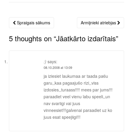
Spraigais sākums
Armijnieki atriebjas
Post
navigation
5 thoughts on “
Jāatkārto izdarītais
”
:)
says:
08.10.2008 at 13:09
ja iziesiet laukumaa ar taada pa6u
garu,,kaa pagaaju6o rizi,,viss
izdosies,,turaass!!!! mees par jums!!!
paraadiet veel vienu labu speeli,,un
nav svariigi vai juus
vinneesiet!!!galvenai paraadiet uz ko
juus esat speejiigi!!!