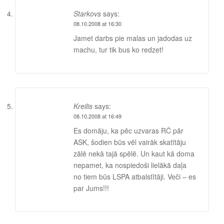
Starkovs
says:
08.10.2008 at 16:30
Jamet darbs pie malas un jadodas uz
machu, tur tik bus ko redzet!
Kreilis
says:
08.10.2008 at 16:49
Es domāju, ka pēc uzvaras RČ pār
ASK, šodien būs vēl vairāk skatītāju
zālē nekā tajā spēlē. Un kaut kā doma
nepamet, ka nospiedoši lielākā daļa
no tiem būs LSPA atbalstītāji. Veči – es
par Jums!!!