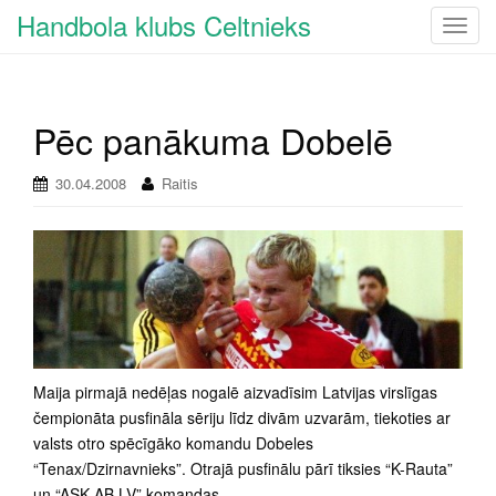
Handbola klubs Celtnieks
T
o
g
g
Pēc panākuma Dobelē
l
e
n
30.04.2008
Raitis
a
v
i
g
a
t
i
o
Maija pirmajā nedēļas nogalē aizvadīsim Latvijas virslīgas
n
čempionāta pusfināla sēriju līdz divām uzvarām, tiekoties ar
valsts otro spēcīgāko komandu Dobeles
“Tenax/Dzirnavnieks”. Otrajā pusfinālu pārī tiksies “K-Rauta”
un “ASK-AB.LV” komandas.