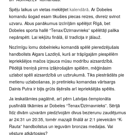
Spēļu laikus un vietas meklējiet
kalendārā
. Ar Dobeles
komandu šogad esam tikušies piecas reizes, divreiz svinot
uzvaru. Abus panākumus izcīnījām spēlējot Rīgā, bet
Dobeles sporta hallē “Tenax/Dzirnavnieks” spēlētāji palika
nepārspēti. Lai iekļūtu finālā, šī tradīcija ir jālauž.
Nozīmīgu lomu dobelnieku komandā spēlē pieredzējušais
handbolists Aigars Lazdiņš, kurš ar trāpīgajām piespēlēm
iepriekšējos mačos izjauca mūsu modrību aizsardzībā.
Pēdējā treniņā pirms izšķirošajām spēlēm, mēģināsim
uzlabot spēli aizsardzībā un uzbrukumā. Tiks piestrādāts pie
metienu uzlabošanas, jo pretinieku komandas vārtsargs
Dainis Putra ir bijis grūts šķērslis arī iepriekšējās spēlēs.
Ja ieskatāmies pagātnē, arī pērn Latvijas čempionāta
pusfinālā tikāmies ar Dobeles “Tenax/Dzirnavnieks”. Sērijā
līdz divām uzvarām piedzīvojām divus bezierunu zaudējumus
ar 24:31 un 20:35, tomēr
mazajā finālā
ar 2:1 pieveicām “K-
Rauta” handbolistus un ieguvām bronzas medaļas. Vai
vēsture atkārtosies?