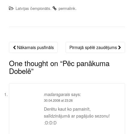
.
.
Latvijas čempionāts
permalink
Nākamais pusfināls
Pirmajā spēlē zaudējums
Post
navigation
One thought on “
Pēc panākuma
Dobelē
”
madarsgarais
says:
30.04.2008 at 23:26
Derētu kaut ko pamainīt,
salīdzinājumā ar pagājušo sezonu!
:D:D:D