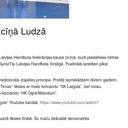
zcīņā Ludzā
atvijas Handbola federācijas kausa izcīņā, kurā piedalīsies četras
notTip Latvijas Handbola Virslīgā. Pusfinālā sestdien plkst.
adicionāla izspēles principa. Pretēji iepriekšējiem diviem gadiem,
 “Tenax” tiksies ar trešo komandu “SK Latgols”, bet mūsu
turto komandu “HK Ogre/Miandum”.
tgols” Youtube kanālā:
https://www.youtube.com/watch?
Ludzā tiksies finālā. Šo maču tiešraidē demonstrēs