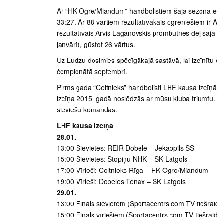
Ar “HK Ogre/Miandum” handbolistiem šajā sezonā esam
33:27. Ar 88 vārtiem rezultatīvākais ogrēniešiem ir A
rezultatīvais Arvis Laganovskis prombūtnes dēļ šajā
janvārī), gūstot 26 vārtus.
Uz Ludzu dosimies spēcīgākajā sastāvā, lai izcīnītu 
čempionātā septembrī.
Pirms gada “Celtnieks” handbolisti LHF kausa izcīņā, 
izcīņa 2015. gadā noslēdzās ar mūsu kluba triumfu. Š
sieviešu komandas.
LHF kausa izcīņa
28.01.
13:00 Sievietes: REIR Dobele – Jēkabpils SS
15:00 Sievietes: Stopiņu NHK – SK Latgols
17:00 Vīrieši: Celtnieks Rīga – HK Ogre/Miandum
19:00 Vīrieši: Dobeles Tenax – SK Latgols
29.01.
13:00 Fināls sievietēm (Sportacentrs.com TV tiešrai
15:00 Fināls vīriešiem (Sportacentrs.com TV tiešrai