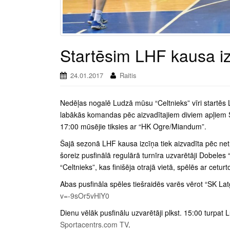
Startēsim LHF kausa i
24.01.2017
Raitis
Nedēļas nogalē Ludzā mūsu “Celtnieks” vīri startēs L
labākās komandas pēc aizvadītajiem diviem apļiem Sy
17:00 mūsējie tiksies ar “HK Ogre/Miandum”.
Šajā sezonā LHF kausa izcīņa tiek aizvadīta pēc netr
šoreiz pusfinālā regulārā turnīra uzvarētāji Dobeles
“Celtnieks”, kas finišēja otrajā vietā, spēlēs ar ce
Abas pusfināla spēles tiešraidēs varēs vērot “SK La
v=-9sOr5vHlY0
Dienu vēlāk pusfinālu uzvarētāji plkst. 15:00 turpat 
Sportacentrs.com TV
.