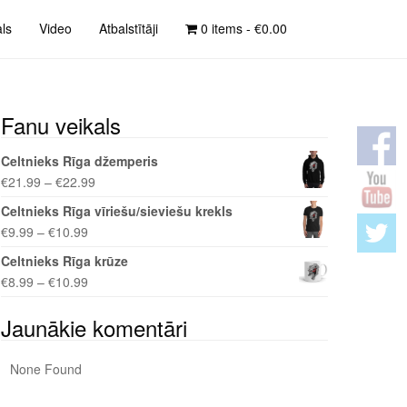
als
Video
Atbalstītāji
0 items -
€
0.00
Fanu veikals
Celtnieks Rīga džemperis
€
21.99
–
€
22.99
Celtnieks Rīga vīriešu/sieviešu krekls
€
9.99
–
€
10.99
Celtnieks Rīga krūze
€
8.99
–
€
10.99
Jaunākie komentāri
None Found