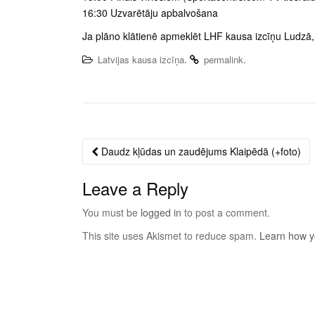
16:30 Uzvarētāju apbalvošana
Ja plāno klātienē apmeklēt LHF kausa izcīņu Ludzā, 
.
.
Latvijas kausa izcīņa
permalink
Daudz kļūdas un zaudējums Klaipēdā (+foto)
Post
navigation
Leave a Reply
You must be
logged in
to post a comment.
This site uses Akismet to reduce spam.
Learn how y