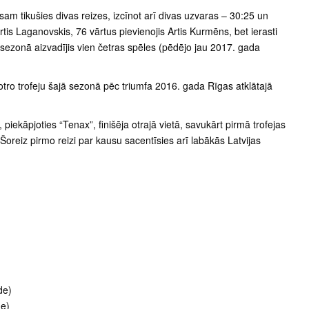
 tikušies divas reizes, izcīnot arī divas uzvaras – 30:25 un
rtis Laganovskis, 76 vārtus pievienojis Artis Kurmēns, bet ierasti
 sezonā aizvadījis vien četras spēles (pēdējo jau 2017. gada
otro trofeju šajā sezonā pēc triumfa 2016. gada Rīgas atklātajā
piekāpjoties “Tenax”, finišēja otrajā vietā, savukārt pirmā trofejas
oreiz pirmo reizi par kausu sacentīsies arī labākās Latvijas
de)
de)