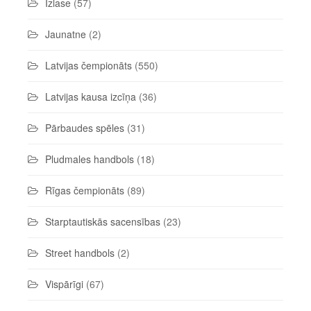
Izlase
(57)
Jaunatne
(2)
Latvijas čempionāts
(550)
Latvijas kausa izcīņa
(36)
Pārbaudes spēles
(31)
Pludmales handbols
(18)
Rīgas čempionāts
(89)
Starptautiskās sacensības
(23)
Street handbols
(2)
Vispārīgi
(67)