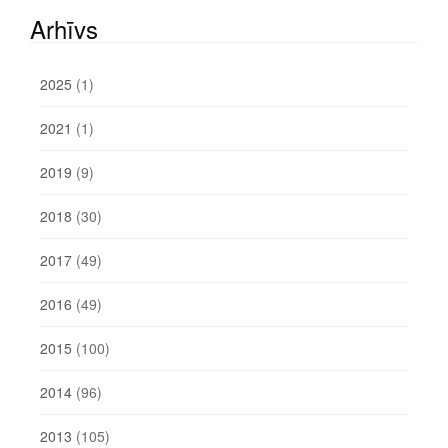
Arhīvs
2025
(1)
2021
(1)
2019
(9)
2018
(30)
2017
(49)
2016
(49)
2015
(100)
2014
(96)
2013
(105)