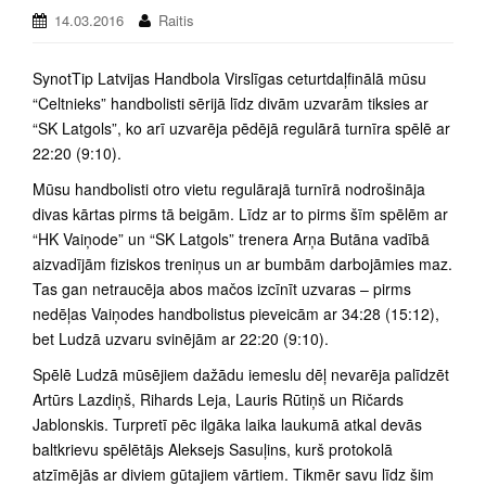
14.03.2016
Raitis
SynotTip Latvijas Handbola Virslīgas ceturtdaļfinālā mūsu
“Celtnieks” handbolisti sērijā līdz divām uzvarām tiksies ar
“SK Latgols”, ko arī uzvarēja pēdējā regulārā turnīra spēlē ar
22:20 (9:10).
Mūsu handbolisti otro vietu regulārajā turnīrā nodrošināja
divas kārtas pirms tā beigām. Līdz ar to pirms šīm spēlēm ar
“HK Vaiņode” un “SK Latgols” trenera Arņa Butāna vadībā
aizvadījām fiziskos treniņus un ar bumbām darbojāmies maz.
Tas gan netraucēja abos mačos izcīnīt uzvaras – pirms
nedēļas Vaiņodes handbolistus pieveicām ar 34:28 (15:12),
bet Ludzā uzvaru svinējām ar 22:20 (9:10).
Spēlē Ludzā mūsējiem dažādu iemeslu dēļ nevarēja palīdzēt
Artūrs Lazdiņš, Rihards Leja, Lauris Rūtiņš un Ričards
Jablonskis. Turpretī pēc ilgāka laika laukumā atkal devās
baltkrievu spēlētājs Aleksejs Sasuļins, kurš protokolā
atzīmējās ar diviem gūtajiem vārtiem. Tikmēr savu līdz šim