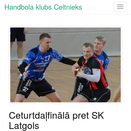
Handbola klubs Celtnieks
T
o
g
g
l
e
n
a
v
i
g
a
t
i
o
n
Ceturtdaļfinālā pret SK
Latgols