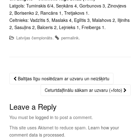
Latgols: Tuminskis 6/4, Seņkāns 4, Gorbunovs 3, Zinovjevs
2, Borisenko 2, Rancāns 1, Tretjakovs 1.
Celtnieks: Vadzītis 5, Maslaks 4, Eglītis 3, Malahovs 2, Iljinihs
2, Sasuļins 2, Balceris 2, Lejnieks 1, Freibergs 1.
.
.
Latvijas čempionāts
permalink
Baltijas līgu noslēdzam ar uzvaru un neizšķirtu
Post
navigation
Ceturtdaļfinālu sākam ar uzvaru (+foto)
Leave a Reply
You must be
logged in
to post a comment.
This site uses Akismet to reduce spam.
Learn how your
comment data is processed
.