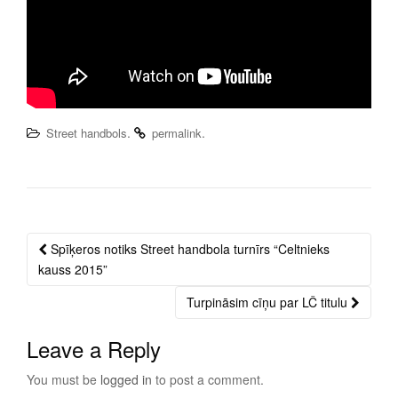
.
.
Street handbols
permalink
Spīķeros notiks Street handbola turnīrs “Celtnieks
Post
kauss 2015”
navigation
Turpināsim cīņu par LČ titulu
Leave a Reply
You must be
logged in
to post a comment.