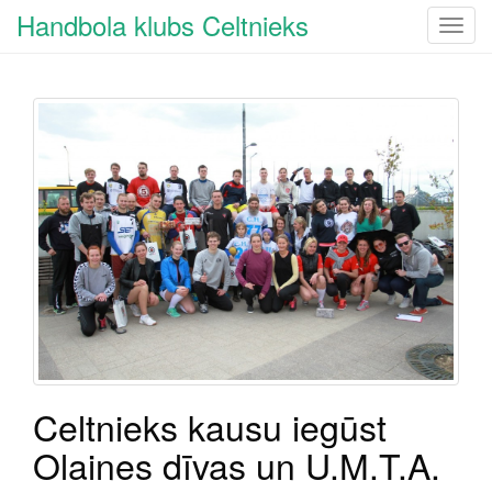
Handbola klubs Celtnieks
T
o
g
g
l
e
n
a
v
i
g
a
t
i
o
n
Celtnieks kausu iegūst
Olaines dīvas un U.M.T.A.