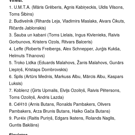
Vīrieši.
1. U.M.T.A. (Māris Grēberis, Agnis Kabiņeckis, Uldis Vilsons,
Toms Šibins)
2. Budivelnik (Rihards Leja, Vladimirs Maslaks, Aivars Čikuts,
Ričards Jablonskis)
3. Šauba un kabani (Toms Lielais, Ingus Kivlenieks, Raivis
Gorbunovs, Kristers Ozols, Ritvars Balceris)
4. Leffe (Roberts Freibergs, Alex Schnepper, Jurģis Kukša,
Helmuts Tihanovs)
5. Troko Lidka (Eduards Malahovs, Žanis Malahovs, Gunārs
Liepiņš, Kristaps Dombrovskis)
6. Spils (Artūrs Mednis, Markuss Albu, Mārcis Albu, Kaspars
Luksis)
7. Koblenz (Ģirts Upmalis, Elvijs Ozoliņš, Raivis Pētersons,
Toms Ozoliņš, Andris Lazda)
8. C4H10 (Arnis Butans, Ronalds Pambakers, Olivers
Pambakers, Arza Brunis Butans, Haiko Gača Butans)
9. Pur4ix (Raitis Puriņš, Edgars Ikstens, Rolands Naglis,
Guntis Baklāns)
Sievietes.