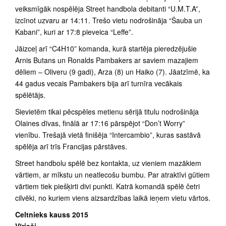
veiksmīgāk nospēlēja Street handbola debitanti “U.M.T.A”,
izcīnot uzvaru ar 14:11. Trešo vietu nodrošināja “Šauba un
Kabani”, kuri ar 17:8 pieveica “Leffe”.
Jāizceļ arī “C4H10” komanda, kurā startēja pieredzējušie
Arnis Butans un Ronalds Pambakers ar saviem mazajiem
dēliem – Oliveru (9 gadi), Arza (8) un Haiko (7). Jāatzīmē, ka
44 gadus vecais Pambakers bija arī turnīra vecākais
spēlētājs.
Sievietēm tikai pēcspēles metienu sērijā titulu nodrošināja
Olaines dīvas, finālā ar 17:16 pārspējot “Don’t Worry”
vienību. Trešajā vietā finišēja “Intercambio”, kuras sastāvā
spēlēja arī trīs Francijas pārstāves.
Street handbolu spēlē bez kontakta, uz vieniem mazākiem
vārtiem, ar mīkstu un neatlecošu bumbu. Par atraktīvi gūtiem
vārtiem tiek piešķirti divi punkti. Katrā komandā spēlē četri
cilvēki, no kuriem viens aizsardzības laikā ieņem vietu vārtos.
Celtnieks kauss 2015