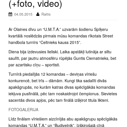
(+foto, video)
04.05.2015
Raitis
Ar Olaines dīvu un “U.M.T.A.” uzvarām šodienu Spīķeru
kvartālā noslēdzās pirmais mūsu komandas rīkotais Street
handbola turnīrs “Celtnieks kauss 2015”.
Diena bija izdevusies lieliski. Laika apstākļi lutināja ar siltu
saulīti, par jautru atmosfēru rūpējās Guntis Ciematnieks, bet
par azartisku cīņu – sportisti.
Turnīrā piedalījās 12 komandas – deviņas vīriešu
konkurencē, bet trīs – dāmām. Kungi tika sadalīti divās
apakšgrupās, no kurām katras divas spēcīgākās komandas
iekļuva pusfinālā, pēc tam noskaidrojot čempionus. Sievietes
sacentās divos apļos, pēc tam finālā izšķirot titula likteni.
FOTOGALERIJA
Līdz finālam vīriešiem aizcīnījās abu apakšgrupu spēcīgākās
komandas “U.M.T.A.” un “Budivelnik”. Izšķirošajā cīņā