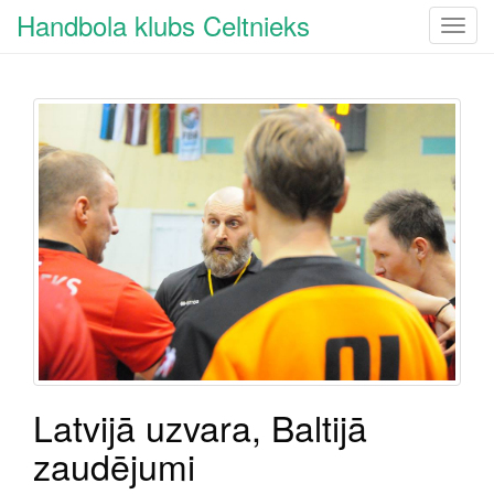
Handbola klubs Celtnieks
T
o
g
g
l
e
n
a
v
i
g
a
t
i
o
n
Latvijā uzvara, Baltijā
zaudējumi