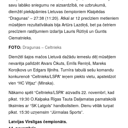
savu labāko sniegumu ne aizsardzībā, ne uzbrukumā,
diemžēl piekāpāmies Lietuvas čempioniem Klaipēdas
“Dragunas” – 27:38 (11:20). Atkal ar 12 precīziem metieniem
mūsējiem rezultatīvākais bija Artūrs Lazdiņš, bet pa četriem
precīziem raidījumiem izdarīja Lauris Rūtīņš un Guntis
Ciematnieks.
FOTO:
Dragunas – Celtnieks
Diemžēl šajos mačos Lietuvā dažādu iemeslu dēļ mūsējiem
nevarēja palīdzēt Aivars Čikuts, Emīls Reniņš, Mareks
Koroļkovs un Edgars Iljinihs. Turnīra tabulā sešu komandu
konkurencē “Celtnieks/LSPA” ieņem piekto vietu, apsteidzot
vien “HC Vitjaz” (Minska).
Nākamo spēli “Celtnieks/LSPA” aizvadīs 22. novembrī, kad
plkst. 19:30 O.Kalpaka Rīgas Tauta Daiļamatas pamatskolā
tiksimies ar “SK Latgols” handbolistiem. Dienu vēlāk turpat
plkst. 15:30 uzņemsim “Jūrmalas Sports”.
Latvijas Virslīgas čempionāts.
14. novembris.