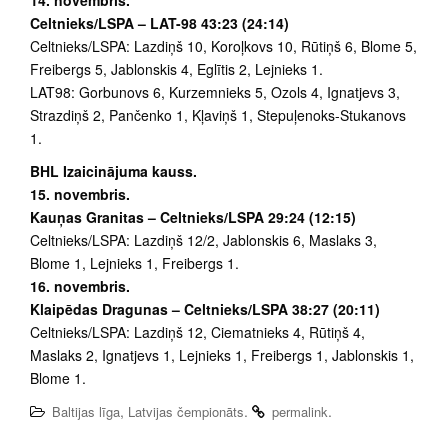
Celtnieks/LSPA – LAT-98 43:23 (24:14)
Celtnieks/LSPA: Lazdiņš 10, Koroļkovs 10, Rūtiņš 6, Blome 5,
Freibergs 5, Jablonskis 4, Eglītis 2, Lejnieks 1.
LAT98: Gorbunovs 6, Kurzemnieks 5, Ozols 4, Ignatjevs 3,
Strazdiņš 2, Pančenko 1, Kļaviņš 1, Stepuļenoks-Stukanovs
1.
BHL Izaicinājuma kauss.
15. novembris.
Kauņas Granitas – Celtnieks/LSPA 29:24 (12:15)
Celtnieks/LSPA: Lazdiņš 12/2, Jablonskis 6, Maslaks 3,
Blome 1, Lejnieks 1, Freibergs 1.
16. novembris.
Klaipēdas Dragunas – Celtnieks/LSPA 38:27 (20:11)
Celtnieks/LSPA: Lazdiņš 12, Ciematnieks 4, Rūtiņš 4,
Maslaks 2, Ignatjevs 1, Lejnieks 1, Freibergs 1, Jablonskis 1,
Blome 1.
,
.
.
Baltijas līga
Latvijas čempionāts
permalink