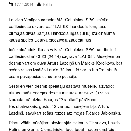
17.11.2014
Raitis
Latvijas Virslīgas čempionātā “Celtnieks/LSPA” izcīnīja
pārliecinošu uzvaru pār “LAT-98” handbolistiem, taču
pirmajās divās Baltijas Handbola līgas (BHL) Izaicinājuma
kausa spēlēs Lietuvā piedzīvoja zaudējumus.
Inčukalnā piektdienas vakarā “Celtnieks/LSPA” handbolisti
pārliecinoši ar 43:23 (24:14) sagrāva “LAT-98”. Mūsējiem pa
desmit vārtiem guva Artūrs Lazdiņš un Mareks Koroļkovs, bet
sešas reizes izcēlās Lauris Rūtiņš. Līdz ar to turnīra tabulā
esam pakāpušies uz ceturto pozīciju.
Sestdien vien desmit spēlētāju sastāvā mūsējie, aizvadot
sliktas mača pēdējās desmit minūtes, ar 24:29 (15:12)
izbraukumā atzina Kauņas “Granitas” pārākumu.
Rezultatīvākais, gūstot 12 vārtus, mūsējiem bija Artūrs
Lazdiņš, savukārt sešas reizes atzīmējās Ričards Jablonskis.
Dienu vēlāk mūsējiem pievienojās Helmuts Tihanovs, Lauris
Rūtiņš un Guntis Ciematnieks, taču tāpat, nedemonstrējot