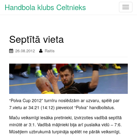
Handbola klubs Celtnieks
T
o
g
g
Septītā vieta
l
e
n
26.08.2012
Raitis
a
v
i
g
a
t
i
“Polva Cup 2012” turnīru noslēdzām ar uzvaru, spēlē par
o
7.vietu ar 34:21 (14:12) pieveicot “Polva” handbolistus.
n
Maču veiksmīgi iesāka pretinieki, izvirzoties vadībā septītā
minūtē ar 3:1. Vadībā mājinieki bija arī puslaika vidū – 7:6.
Mūsējiem uzbrukumā turpināja spēlēt ne pārāk veiksmīgi,