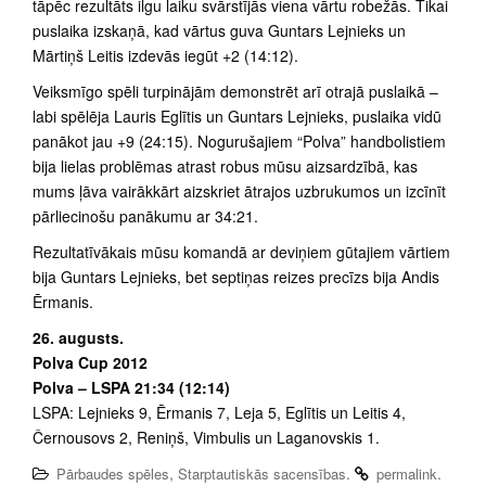
tāpēc rezultāts ilgu laiku svārstījās viena vārtu robežās. Tikai
puslaika izskaņā, kad vārtus guva Guntars Lejnieks un
Mārtiņš Leitis izdevās iegūt +2 (14:12).
Veiksmīgo spēli turpinājām demonstrēt arī otrajā puslaikā –
labi spēlēja Lauris Eglītis un Guntars Lejnieks, puslaika vidū
panākot jau +9 (24:15). Nogurušajiem “Polva” handbolistiem
bija lielas problēmas atrast robus mūsu aizsardzībā, kas
mums ļāva vairākkārt aizskriet ātrajos uzbrukumos un izcīnīt
pārliecinošu panākumu ar 34:21.
Rezultatīvākais mūsu komandā ar deviņiem gūtajiem vārtiem
bija Guntars Lejnieks, bet septiņas reizes precīzs bija Andis
Ērmanis.
26. augusts.
Polva Cup 2012
Polva – LSPA 21:34 (12:14)
LSPA: Lejnieks 9, Ērmanis 7, Leja 5, Eglītis un Leitis 4,
Černousovs 2, Reniņš, Vimbulis un Laganovskis 1.
,
.
.
Pārbaudes spēles
Starptautiskās sacensības
permalink