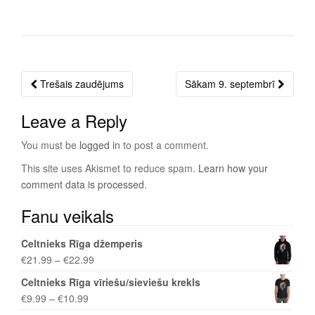
Trešais zaudējums
Sākam 9. septembrī
Post
navigation
Leave a Reply
You must be
logged in
to post a comment.
This site uses Akismet to reduce spam.
Learn how your
comment data is processed
.
Fanu veikals
Celtnieks Rīga džemperis
€
21.99
–
€
22.99
Celtnieks Rīga vīriešu/sieviešu krekls
€
9.99
–
€
10.99