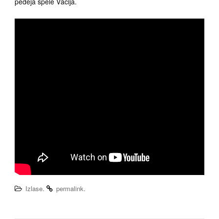
pēdējā spēlē Vācijā.
.
.
Izlase
permalink