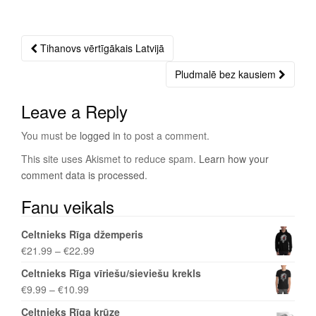
Tihanovs vērtīgākais Latvijā
Post
navigation
Pludmalē bez kausiem
Leave a Reply
You must be
logged in
to post a comment.
This site uses Akismet to reduce spam.
Learn how your
comment data is processed
.
Fanu veikals
Celtnieks Rīga džemperis
€
21.99
–
€
22.99
Celtnieks Rīga vīriešu/sieviešu krekls
€
9.99
–
€
10.99
Celtnieks Rīga krūze