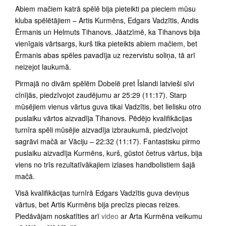
Abiem mačiem katrā spēlē bija pieteikti pa pieciem mūsu
kluba spēlētājiem – Artis Kurmēns, Edgars Vadzītis, Andis
Ērmanis un Helmuts Tihanovs. Jāatzīmē, ka Tihanovs bija
vienīgais vārtsargs, kurš tika pieteikts abiem mačiem, bet
Ērmanis abas spēles pavadīja uz rezervistu soliņa, tā arī
neizejot laukumā.
Pirmajā no divām spēlēm Dobelē pret Īslandi latvieši sīvi
cīnījās, piedzīvojot zaudējumu ar 25:29 (11:17). Starp
mūsējiem vienus vārtus guva tikai Vadzītis, bet lielisku otro
puslaiku vārtos aizvadīja Tihanovs. Pēdējo kvalifikācijas
turnīra spēli mūsējie aizvadīja izbraukumā, piedzīvojot
sagrāvi mačā ar Vāciju – 22:32 (11:17). Fantastisku pirmo
puslaiku aizvadīja Kurmēns, kurš, gūstot četrus vārtus, bija
viens no trīs rezultatīvākajiem izlases handbolistiem šajā
mačā.
Visā kvalifikācijas turnīrā Edgars Vadzītis guva deviņus
vārtus, bet Artis Kurmēns bija precīzs piecas reizes.
Piedāvājam noskatīties arī
video
ar Arta Kurmēna veikumu