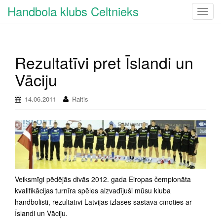
Handbola klubs Celtnieks
T
o
g
g
Rezultatīvi pret Īslandi un
l
e
Vāciju
n
a
14.06.2011
Raitis
v
i
g
a
t
i
o
Veiksmīgi pēdējās divās 2012. gada Eiropas čempionāta
n
kvalifikācijas turnīra spēles aizvadījuši mūsu kluba
handbolisti, rezultatīvi Latvijas izlases sastāvā cīnoties ar
Īslandi un Vāciju.