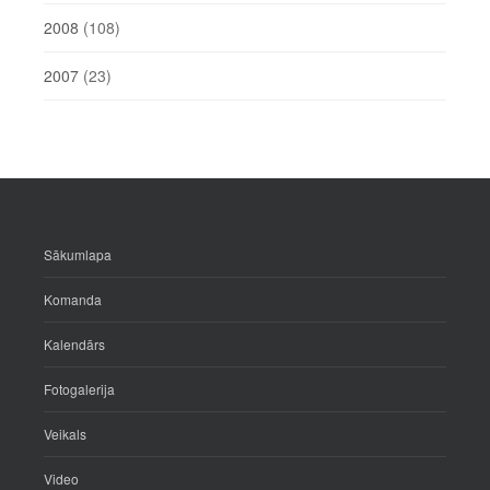
2008
(108)
2007
(23)
Sākumlapa
Komanda
Kalendārs
Fotogalerija
Veikals
Video