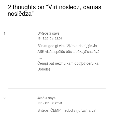
navigation
2 thoughts on “
Vīri noslēdz, dāmas
noslēdza
”
Shtepsis
says:
18.12.2010 at 22:04
Būsim godigi visu ižķirs otris riņķīs.Ja
ASK visās spēlēs būs labākajā’sastāvā
….
Čēmpi pat nezinu kam dot(ļoti ceru ka
Dobele)
krabis
says:
19.12.2010 at 22:23
Shtepsi ČEMPI nedod viņu izcina vai