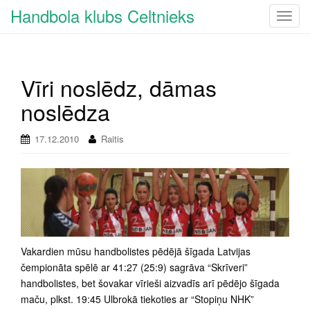
Handbola klubs Celtnieks
T
o
g
g
Vīri noslēdz, dāmas
l
e
noslēdza
n
a
17.12.2010
Raitis
v
i
g
a
t
i
o
Vakardien mūsu handbolistes pēdējā šīgada Latvijas
n
čempionāta spēlē ar 41:27 (25:9) sagrāva “Skrīveri”
handbolistes, bet šovakar vīrieši aizvadīs arī pēdējo šīgada
maču, plkst. 19:45 Ulbrokā tiekoties ar “Stopiņu NHK”