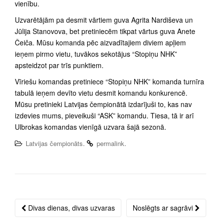
vienību.
Uzvarētājām pa desmit vārtiem guva Agrita Nardiševa un
Jūlija Stanovova, bet pretiniecēm tikpat vārtus guva Anete
Čeiča. Mūsu komanda pēc aizvadītajiem diviem apļiem
ieņem pirmo vietu, tuvākos sekotājus “Stopiņu NHK”
apsteidzot par trīs punktiem.
Vīriešu komandas pretiniece “Stopiņu NHK” komanda turnīra
tabulā ieņem devīto vietu desmit komandu konkurencē.
Mūsu pretinieki Latvijas čempionātā izdarījuši to, kas nav
izdevies mums, pieveikuši “ASK” komandu. Tiesa, tā ir arī
Ulbrokas komandas vienīgā uzvara šajā sezonā.
.
.
Latvijas čempionāts
permalink
Divas dienas, divas uzvaras
Noslēgts ar sagrāvi
Post