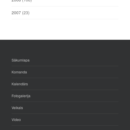
2007
(23)
Sākumlapa
Komanda
Kalendārs
Fotogalerija
Veikals
Video