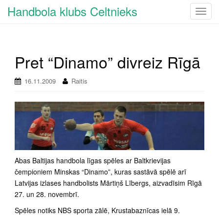
Handbola klubs Celtnieks
T
o
g
g
Pret “Dinamo” divreiz Rīgā
l
e
n
16.11.2009
Raitis
a
v
i
g
a
t
i
Abas Baltijas handbola līgas spēles ar Baltkrievijas
o
čempioniem Minskas “Dinamo”, kuras sastāvā spēlē arī
n
Latvijas izlases handbolists Mārtiņš Lībergs, aizvadīsim Rīgā
27. un 28. novembrī.
Spēles notiks NBS sporta zālē, Krustabaznīcas ielā 9.