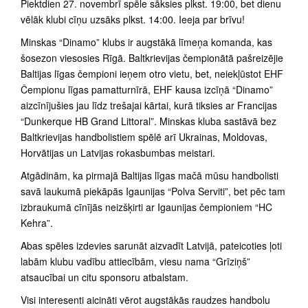
Piektdien 27. novembrī spēle sāksies plkst. 19:00, bet dienu
vēlāk klubi cīņu uzsāks plkst. 14:00. Ieeja par brīvu!
Minskas “Dinamo” klubs ir augstākā līmeņa komanda, kas
šosezon viesosies Rīgā. Baltkrievijas čempionātā pašreizējie
Baltijas līgas čempioni ieņem otro vietu, bet, neiekļūstot EHF
Čempionu līgas pamatturnīrā, EHF kausa izcīņā “Dinamo”
aizcīnījušies jau līdz trešajai kārtai, kurā tiksies ar Francijas
“Dunkerque HB Grand Littoral”. Minskas kluba sastāvā bez
Baltkrievijas handbolistiem spēlē arī Ukrainas, Moldovas,
Horvātijas un Latvijas rokasbumbas meistari.
Atgādinām, ka pirmajā Baltijas līgas mačā mūsu handbolisti
savā laukumā piekāpās Igaunijas “Polva Serviti”, bet pēc tam
izbraukumā cīnījās neizšķirti ar Igaunijas čempioniem “HC
Kehra”.
Abas spēles izdevies sarunāt aizvadīt Latvijā, pateicoties ļoti
labām klubu vadību attiecībām, viesu nama “Grīziņš”
atsaucībai un citu sponsoru atbalstam.
Visi interesenti aicināti vērot augstākās raudzes handbolu