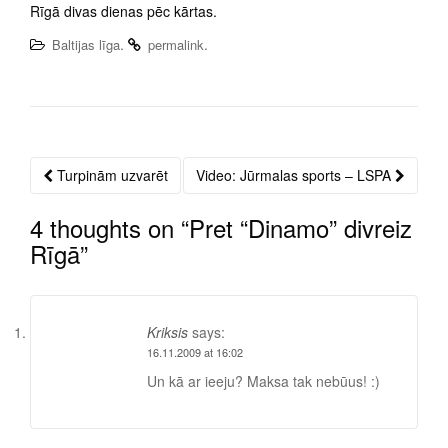
Rīgā divas dienas pēc kārtas.
.
.
Baltijas līga
permalink
Turpinām uzvarēt
Video: Jūrmalas sports – LSPA
Post
navigation
4 thoughts on “
Pret “Dinamo” divreiz
Rīgā
”
Kriksis
says:
16.11.2009 at 16:02
Un kā ar ieeju? Maksa tak nebūus! :)