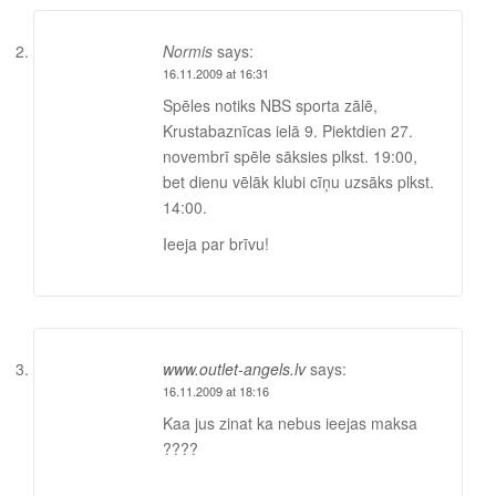
Normis
says:
16.11.2009 at 16:31
Spēles notiks NBS sporta zālē,
Krustabaznīcas ielā 9. Piektdien 27.
novembrī spēle sāksies plkst. 19:00,
bet dienu vēlāk klubi cīņu uzsāks plkst.
14:00.
Ieeja par brīvu!
www.outlet-angels.lv
says:
16.11.2009 at 18:16
Kaa jus zinat ka nebus ieejas maksa
????