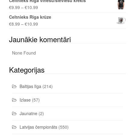
Celtnieks Rīga vīriešu/sieviešu krekls
€
9.99
–
€
10.99
Celtnieks Rīga krūze
€
8.99
–
€
10.99
Jaunākie komentāri
None Found
Kategorijas
Baltijas līga
(214)
Izlase
(57)
Jaunatne
(2)
Latvijas čempionāts
(550)