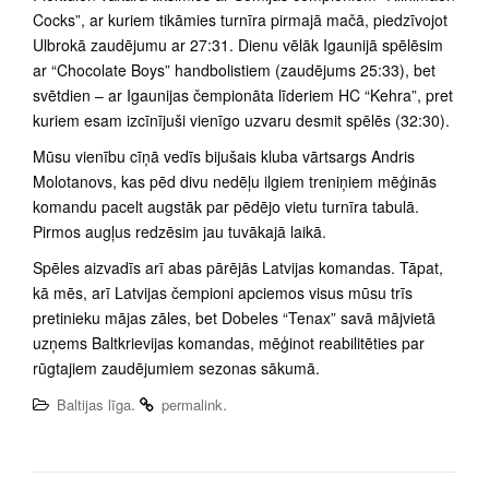
Cocks”, ar kuriem tikāmies turnīra pirmajā mačā, piedzīvojot
Ulbrokā zaudējumu ar 27:31. Dienu vēlāk Igaunijā spēlēsim
ar “Chocolate Boys” handbolistiem (zaudējums 25:33), bet
svētdien – ar Igaunijas čempionāta līderiem HC “Kehra”, pret
kuriem esam izcīnījuši vienīgo uzvaru desmit spēlēs (32:30).
Mūsu vienību cīņā vedīs bijušais kluba vārtsargs Andris
Molotanovs, kas pēd divu nedēļu ilgiem treniņiem mēģinās
komandu pacelt augstāk par pēdējo vietu turnīra tabulā.
Pirmos augļus redzēsim jau tuvākajā laikā.
Spēles aizvadīs arī abas pārējās Latvijas komandas. Tāpat,
kā mēs, arī Latvijas čempioni apciemos visus mūsu trīs
pretinieku mājas zāles, bet Dobeles “Tenax” savā mājvietā
uzņems Baltkrievijas komandas, mēģinot reabilitēties par
rūgtajiem zaudējumiem sezonas sākumā.
.
.
Baltijas līga
permalink