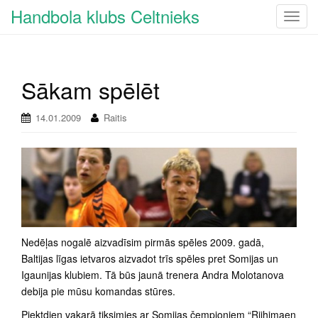
Handbola klubs Celtnieks
T
o
g
g
Sākam spēlēt
l
e
n
14.01.2009
Raitis
a
v
i
g
a
t
i
Nedēļas nogalē aizvadīsim pirmās spēles 2009. gadā,
o
Baltijas līgas ietvaros aizvadot trīs spēles pret Somijas un
n
Igaunijas klubiem. Tā būs jaunā trenera Andra Molotanova
debija pie mūsu komandas stūres.
Piektdien vakarā tiksimies ar Somijas čempioniem “Riihimaen