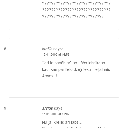
??????????????????????????????
??????????????????????????????
???????????????????????????
kreilis
says:
15.01.2009 at 16:53
Tad te sanāk arī no Lāča leksikona
kaut kas par lielo dzejnieku – eļļainais
Arvīds!!!
arvids
says:
15.01.2009 at 17:07
Nu jā, kreilis arī labs….