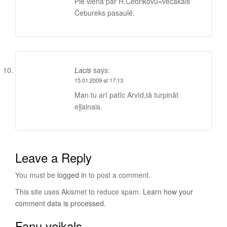
Pie viena par H.Čebrikovu=vecākais
Čebureks pasaulē.
Lacis
says:
15.01.2009 at 17:13
Man tu arī patīc Arvīd,tā turpināt
eļļainais.
Leave a Reply
You must be
logged in
to post a comment.
This site uses Akismet to reduce spam.
Learn how your
comment data is processed
.
Fanu veikals