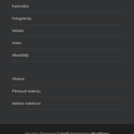
Kalendārs
Fotogalerija
Veikals
Video
Atbalstītāji
Vēsture
Pārbaudi reakciju
Veikala noteikumi
dazzling Theme by
Colorlib
Powered by
WordPress