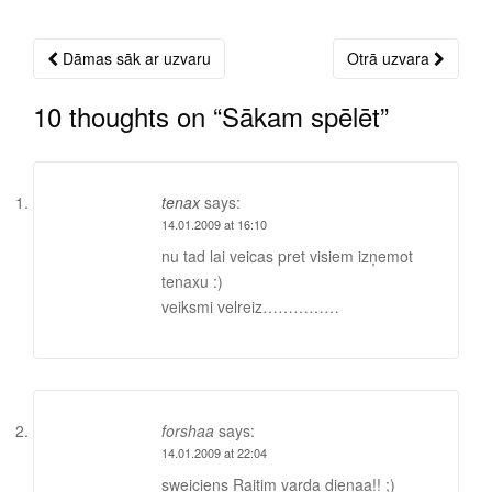
Dāmas sāk ar uzvaru
Otrā uzvara
Post
navigation
10 thoughts on “
Sākam spēlēt
”
tenax
says:
14.01.2009 at 16:10
nu tad lai veicas pret visiem izņemot
tenaxu :)
veiksmi velreiz……………
forshaa
says:
14.01.2009 at 22:04
sweiciens Raitim varda dienaa!! ;)