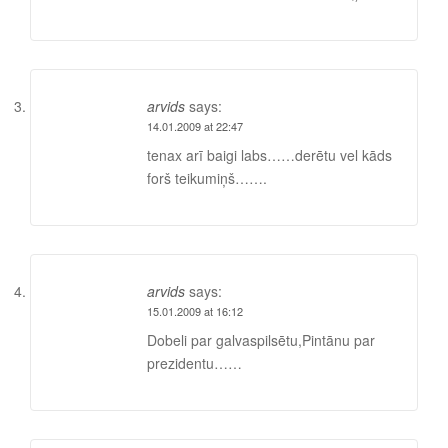
arvids
says:
14.01.2009 at 22:47
tenax arī baigi labs……derētu vel kāds
forš teikumiņš…….
arvids
says:
15.01.2009 at 16:12
Dobeli par galvaspilsētu,Pintānu par
prezidentu……