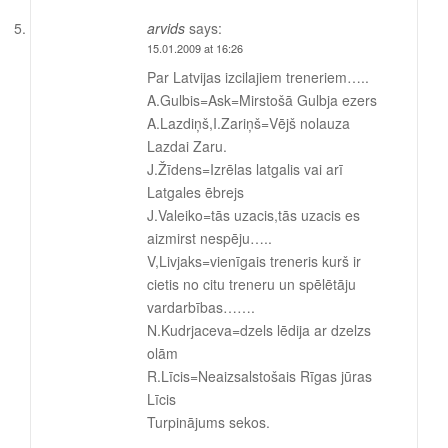
arvids
says:
15.01.2009 at 16:26
Par Latvijas izcilajiem treneriem…..
A.Gulbis=Ask=Mirstošā Gulbja ezers
A.Lazdiņš,I.Zariņš=Vējš nolauza
Lazdai Zaru.
J.Žīdens=Izrēlas latgalis vai arī
Latgales ēbrejs
J.Valeiko=tās uzacis,tās uzacis es
aizmirst nespēju…..
V,Livjaks=vienīgais treneris kurš ir
cietis no citu treneru un spēlētāju
vardarbības…….
N.Kudrjaceva=dzels lēdija ar dzelzs
olām
R.Līcis=Neaizsalstošais Rīgas jūras
Līcis
Turpinājums sekos.