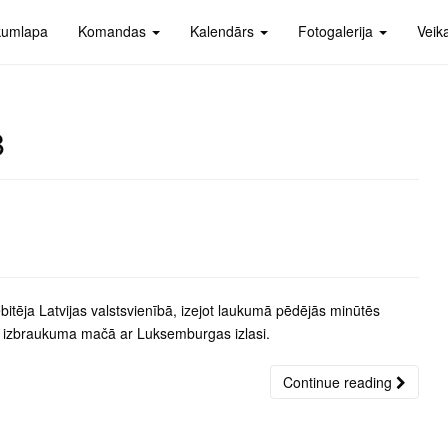
kumlapa
Komandas
Kalendārs
Fotogalerija
Veik
8
itēja Latvijas valstsvienībā, izejot laukumā pēdējās minūtēs
ra izbraukuma mačā ar Luksemburgas izlasi.
Continue reading