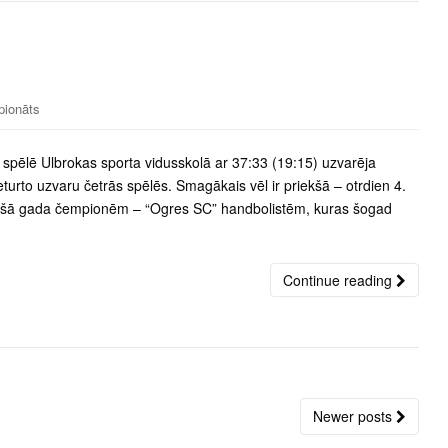
pionāts
spēlē Ulbrokas sporta vidusskolā ar 37:33 (19:15) uzvarēja
urto uzvaru četrās spēlēs. Smagākais vēl ir priekšā – otrdien 4.
ājušā gada čempionēm – “Ogres SC” handbolistēm, kuras šogad
Continue reading
Newer posts