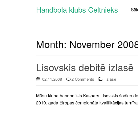
Handbola klubs Celtnieks
Sā
Month:
November 200
Lisovskis debitē izlasē
02.11.2008
2 Comments
Izlase
Mūsu kluba handbolists Kaspars Lisovskis šodien deb
2010. gada Eiropas čempionāta kvalifikācijas turnī