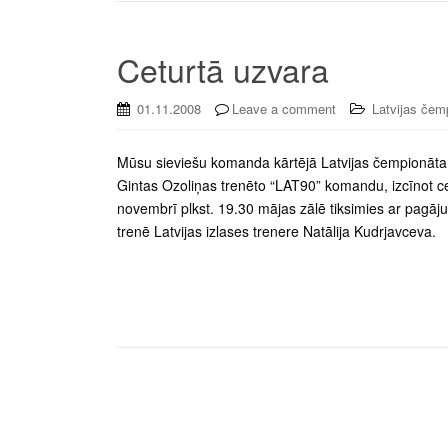
Ceturtā uzvara
01.11.2008
Leave a comment
Latvijas čem
Mūsu sieviešu komanda kārtējā Latvijas čempionāta 
Gintas Ozoliņas trenēto “LAT90” komandu, izcīnot cet
novembrī plkst. 19.30 mājas zālē tiksimies ar pag
trenē Latvijas izlases trenere Natālija Kudrjavceva.
Posts