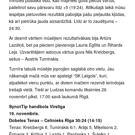
minūtes puslaika vidū, kad mājinieki guva piecus vārtus,
palielinot savu pārsvaru līdz +5 (19:24). Atlikušajā laikā mūsu
iespējas pietuvoties rezultātā pabojāja pašu pieļautās kļūdas,
kā arī pietrūka jauda aizsardzībā. Līdz ar to zaudējums –
24:30.
Ar desmit vārtiem mūsējiem rezultatīvākais bija Artūrs
Lazdiņš, bet pa pieciem pievienoja Lauris Eglītis un Rihards
Leja. Uzvarētājiem astoņus vārtus guva Nils Kreicbergs,
sešus – Austris Tuminskis.
Turnīra tabulā mūsējie joprojām saglabā otro vietu. Jau
nākamajā mačā mūs var apsteigt “SK Latgols”, kuri,
atpaliekot vienu punktu, ar diviem mačiem rezervē ierindojas
trešajā vietā. Tieši ar Ludzas komandu tiksimies 26.
novembrī plkst. 17:00 savā laukumā Rīgā.
SynotTip handbola Virslīga
19. novembris.
Dobeles Tenax – Celtnieks Rīga 30:24 (14:15)
Tenax: Kreicbergs 8, Tuminskis 6/1, Arājs 5, Miķelsons 2,
Ērmanis 2, Križjus 2, Lazda 1, Pančenko 1, Šuleiko 1,