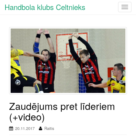
Handbola klubs Celtnieks
T
o
g
g
l
e
n
a
v
i
g
a
t
i
Zaudējums pret līderiem
o
(+video)
n
20.11.2017
Raitis