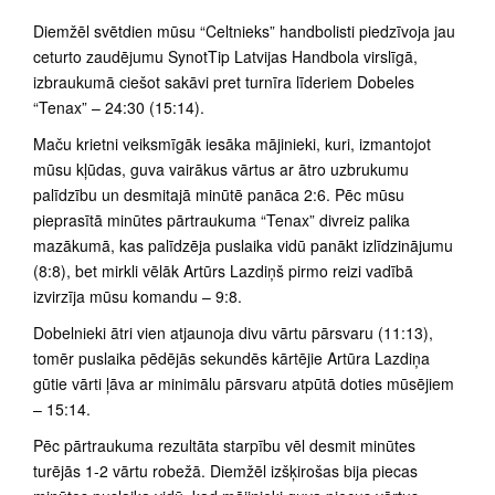
Diemžēl svētdien mūsu “Celtnieks” handbolisti piedzīvoja jau
ceturto zaudējumu SynotTip Latvijas Handbola virslīgā,
izbraukumā ciešot sakāvi pret turnīra līderiem Dobeles
“Tenax” – 24:30 (15:14).
Maču krietni veiksmīgāk iesāka mājinieki, kuri, izmantojot
mūsu kļūdas, guva vairākus vārtus ar ātro uzbrukumu
palīdzību un desmitajā minūtē panāca 2:6. Pēc mūsu
pieprasītā minūtes pārtraukuma “Tenax” divreiz palika
mazākumā, kas palīdzēja puslaika vidū panākt izlīdzinājumu
(8:8), bet mirkli vēlāk Artūrs Lazdiņš pirmo reizi vadībā
izvirzīja mūsu komandu – 9:8.
Dobelnieki ātri vien atjaunoja divu vārtu pārsvaru (11:13),
tomēr puslaika pēdējās sekundēs kārtējie Artūra Lazdiņa
gūtie vārti ļāva ar minimālu pārsvaru atpūtā doties mūsējiem
– 15:14.
Pēc pārtraukuma rezultāta starpību vēl desmit minūtes
turējās 1-2 vārtu robežā. Diemžēl izšķirošas bija piecas