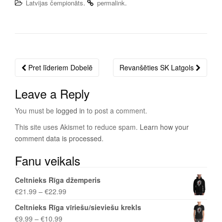
.
.
Latvijas čempionāts
permalink
Pret līderiem Dobelē
Revanšēties SK Latgols
Post
navigation
Leave a Reply
You must be
logged in
to post a comment.
This site uses Akismet to reduce spam.
Learn how your
comment data is processed
.
Fanu veikals
Celtnieks Rīga džemperis
€
21.99
–
€
22.99
Celtnieks Rīga vīriešu/sieviešu krekls
€
9.99
–
€
10.99