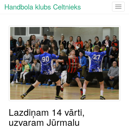
Handbola klubs Celtnieks
T
o
g
g
l
e
n
a
v
i
g
a
t
i
o
n
Lazdiņam 14 vārti,
uzvaram Jūrmalu