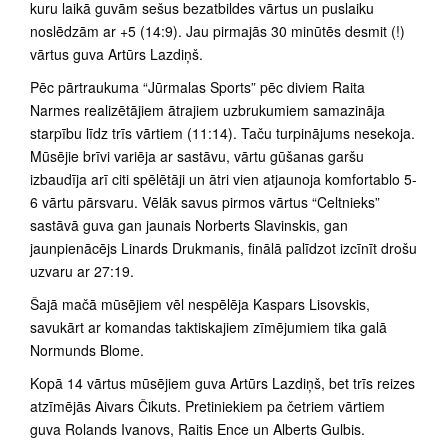
kuru laikā guvām sešus bezatbildes vārtus un puslaiku
noslēdzām ar +5 (14:9). Jau pirmajās 30 minūtēs desmit (!)
vārtus guva Artūrs Lazdiņš.
Pēc pārtraukuma “Jūrmalas Sports” pēc diviem Raita
Narmes realizētājiem ātrajiem uzbrukumiem samazināja
starpību līdz trīs vārtiem (11:14). Taču turpinājums nesekoja.
Mūsējie brīvi variēja ar sastāvu, vārtu gūšanas garšu
izbaudīja arī citi spēlētāji un ātri vien atjaunoja komfortablo 5-
6 vārtu pārsvaru. Vēlāk savus pirmos vārtus “Celtnieks”
sastāvā guva gan jaunais Norberts Slavinskis, gan
jaunpienācējs Linards Drukmanis, finālā palīdzot izcīnīt drošu
uzvaru ar 27:19.
Šajā mačā mūsējiem vēl nespēlēja Kaspars Lisovskis,
savukārt ar komandas taktiskajiem zīmējumiem tika galā
Normunds Blome.
Kopā 14 vārtus mūsējiem guva Artūrs Lazdiņš, bet trīs reizes
atzīmējās Aivars Čikuts. Pretiniekiem pa četriem vārtiem
guva Rolands Ivanovs, Raitis Ence un Alberts Gulbis.