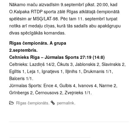
Nākamo maču aizvadīsim 9.septembrī plkst. 20:00, kad
O.Kalpaka RTDP sporta zālē Rīgas atklātajā čempionātā
spēlēsim ar MSĢ/LAT-98. Pēc tam 11. septembrī turpat
notiks arī medaļu cīņas, kurā tās sadalīs abu apakšgrupu
divas spēcīgākās komandas.
Rīgas čempionāts. A grupa
2.septembris.
Celtnieks Rīga – Jūrmalas Sports 27:19 (14:8)
Celtnieks: Lazdiņš 14/2, Čikuts 3, Jablonskis 2, Slavinskis 2,
Eglītis 1, Leja 1, Ignatjevs 1, Iljinihs 1, Drukmanis 1/1,
Balceris 1/1.
Jūrmalas Sports: Ence 4, Gulbis 4, Ivanovs 4, Narme 2,
Grīnbergs 2, Černousovs 2, Zvejnieks 1/1.
.
.
Rīgas čempionāts
permalink