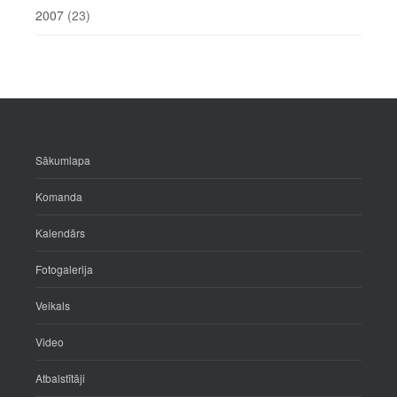
2007
(23)
Sākumlapa
Komanda
Kalendārs
Fotogalerija
Veikals
Video
Atbalstītāji