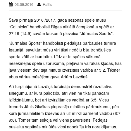
03.09.2016
Raitis
Savā pirmajā 2016./2017. gada sezonas spēlē mūsu
“Celtnieks” handbolisti Rīgas atklātā čempionāta spēlē ar
27:19 (14:9) savām laukumā pieveica “Jūrmalas Sports”.
“Jūrmalas Sports” handbolisti piedalījās pārbaudes turnīrā
Igaunijā, savukārt mūsu vīri tikai nedēļu bija trenējušies
sporta zālē ar bumbām. Līdz ar to spēles sākumā
nesekmējās spēle uzbrukumā, pieļāvām vairākas kļūdas, kas
ļāva viesiem devītajā minūtē izvirzīties vadībā ar 5:2. Tikmēr
abus vārtus mūsējiem guva Artūrs Lazdiņš.
Arī turpinājumā Lazdiņš turpināja demonstrēt rezultatīvu
sniegumu, ar kura palīdzību ātri vien ne tikai panācām
izlīdzinājumu, bet arī izvirzījāmies vadībā ar 6:5. Viesu
treneris Jānis Gluškas pieprasīja minūtes pārtraukumu, pēc
kura jūrmalniekiem izdevās arī uz mirkli pārņemt vadību (8:7,
9:8). Tomēr tam sekoja vēl viens pavērsiens. Pēdējās
puslaika septiņās minūtēs viesi nopelnīja trīs noraidījumus,