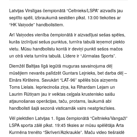
Latvijas Virslīgas čempionātā “Celtnieks/LSPA” aizvadīs jau
septīto spēli, izbraukumā sestdien plkst. 13:00 tiekoties ar
“HK Vaiņode” handbolistiem.
Arī Vaiņodes vienība čempionātā ir aizvadījusi sešas spēles,
kurās izcīnījusi sešus punktus, turnīra tabulā ieņemot piekto
vietu. Mūsu handbolistu kontā ir deviņi punkti sešos mačos
un otrā vieta turnīra tabulā. Līdere ir “Jūrmalas Sports”.
Diemžēl Baltijas līgā iegūtā muguras savainojuma dēļ
mūsējiem nevarēs palīdzēt Guntars Lejnieks, bet darba dēļ –
Einārs Kiršteins. Savukārt “LAT-96” spēlēs būs aizņemts
Toms Lielais. Iepriecinoša ziņa, ka Rihardam Lejam un
Laurim Rūtiņam jau ir veiktas ceļgala krustenisko saišu
atjaunošanas operācijas, taču, protams, laukumā abi
handbolisti šajā sezonā visticamāk vairs neatgriezīsies.
Vēl piektdien Latvijas 1. līgas čempionātā “Celtnieks/Vangaži”
LSPA sporta zālē plkst. 19:45 tiksies ar mūsu spēlētāja Arta
Kurmēna trenēto “Skrīveri/Aizkraukle”. Maču video tiešraidē