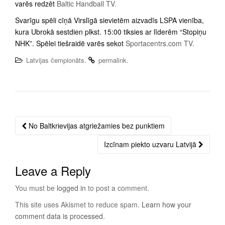
varēs redzēt
Baltic Handball TV.
Svarīgu spēli cīņā Virslīgā sievietēm aizvadīs LSPA vienība,
kura Ubrokā sestdien plkst. 15:00 tiksies ar līderēm “Stopiņu
NHK”. Spēlei tiešraidē varēs sekot
Sportacentrs.com TV.
.
.
Latvijas čempionāts
permalink
No Baltkrievijas atgriežamies bez punktiem
Post
navigation
Izcīnam piekto uzvaru Latvijā
Leave a Reply
You must be
logged in
to post a comment.
This site uses Akismet to reduce spam.
Learn how your
comment data is processed
.