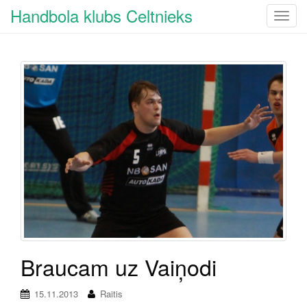
Handbola klubs Celtnieks
T
o
g
g
l
e
n
a
v
i
g
a
t
i
o
n
Braucam uz Vaiņodi
15.11.2013
Raitis