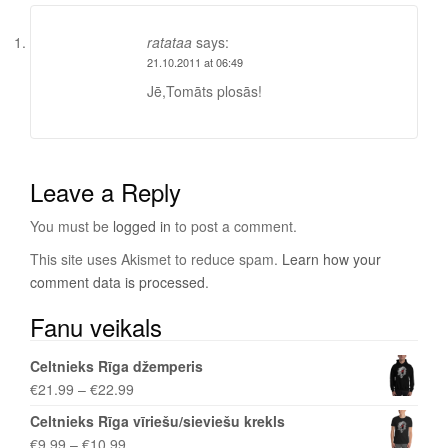
ratataa
says:
21.10.2011 at 06:49
Jē,Tomāts plosās!
Leave a Reply
You must be
logged in
to post a comment.
This site uses Akismet to reduce spam.
Learn how your
comment data is processed
.
Fanu veikals
Celtnieks Rīga džemperis
€
21.99
–
€
22.99
Celtnieks Rīga vīriešu/sieviešu krekls
€
9.99
–
€
10.99