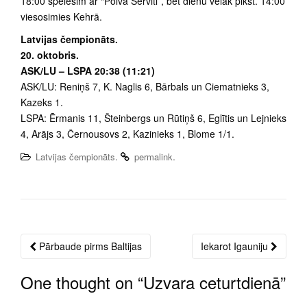
18:00 spēlēsim ar “Polva Serviti”, bet dienu vēlāk plkst. 14:00
viesosimies Kehrā.
Latvijas čempionāts.
20. oktobris.
ASK/LU – LSPA 20:38 (11:21)
ASK/LU: Reniņš 7, K. Naglis 6, Bārbals un Ciematnieks 3,
Kazeks 1.
LSPA: Ērmanis 11, Šteinbergs un Rūtiņš 6, Eglītis un Lejnieks
4, Arājs 3, Černousovs 2, Kazinieks 1, Blome 1/1.
.
.
Latvijas čempionāts
permalink
Pārbaude pirms Baltijas
Iekarot Igauniju
Post
navigation
One thought on “
Uzvara ceturtdienā
”