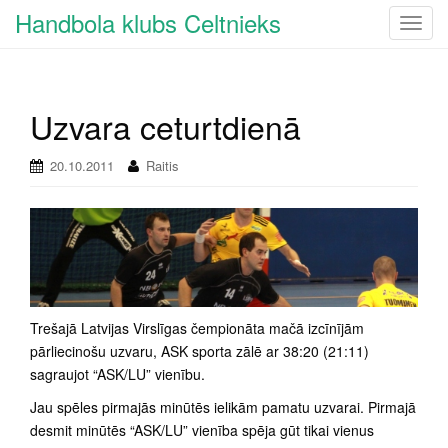
Handbola klubs Celtnieks
T
o
g
g
Uzvara ceturtdienā
l
e
n
20.10.2011
Raitis
a
v
i
g
a
t
i
Trešajā Latvijas Virslīgas čempionāta mačā izcīnījām
o
pārliecinošu uzvaru, ASK sporta zālē ar 38:20 (21:11)
n
sagraujot “ASK/LU” vienību.
Jau spēles pirmajās minūtēs ielikām pamatu uzvarai. Pirmajā
desmit minūtēs “ASK/LU” vienība spēja gūt tikai vienus