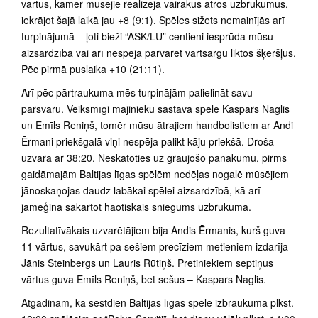
vārtus, kamēr mūsējie realizēja vairākus ātros uzbrukumus,
iekrājot šajā laikā jau +8 (9:1). Spēles sižets nemainījās arī
turpinājumā – ļoti bieži “ASK/LU” centieni iesprūda mūsu
aizsardzībā vai arī nespēja pārvarēt vārtsargu liktos šķēršļus.
Pēc pirmā puslaika +10 (21:11).
Arī pēc pārtraukuma mēs turpinājām palielināt savu
pārsvaru. Veiksmīgi mājinieku sastāvā spēlē Kaspars Naglis
un Emīls Reniņš, tomēr mūsu ātrajiem handbolistiem ar Andi
Ērmani priekšgalā viņi nespēja palikt kāju priekšā. Droša
uzvara ar 38:20. Neskatoties uz graujošo panākumu, pirms
gaidāmajām Baltijas līgas spēlēm nedēļas nogalē mūsējiem
jānoskaņojas daudz labākai spēlei aizsardzībā, kā arī
jāmēģina sakārtot haotiskais sniegums uzbrukumā.
Rezultatīvākais uzvarētājiem bija Andis Ērmanis, kurš guva
11 vārtus, savukārt pa sešiem precīziem metieniem izdarīja
Jānis Šteinbergs un Lauris Rūtiņš. Pretiniekiem septiņus
vārtus guva Emīls Reniņš, bet sešus – Kaspars Naglis.
Atgādinām, ka sestdien Baltijas līgas spēlē izbraukumā plkst.