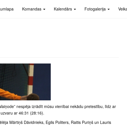
kumlapa
Komandas
Kalendārs
Fotogalerija
Veik
aiņode” nespēja izrādīt mūsu vienībai nekādu pretestību, līdz ar
 uzvaru ar 46:31 (28:16).
ēja Mārtiņš Dāvidnieks, Egils Politers, Raitis Puriņš un Lauris