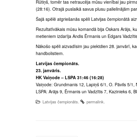
Rūtiņš, tomēr tas netraucēja mūsu vienībai jau pirmaj
(28:16). Otrajā puslaikā savus plusu palielinājām par 
Šajā spēlē atgriešanās spēli Latvijas čempionātā aiz
Rezultatīvākais mūsu komandā bija Oskars Arājs, ku
metieniem izdarīja Andis Ērmanis un Edgars Vadzīti
Nākošo spēli aizvadīsim jau piektdien 28. janvārī, k
handbolistiem.
Latvijas čempionāts.
23. janvāris.
HK Vaiņode – LSPA 31:46 (16:28)
Vaiņode: Grundmanis 12, Lapiņš 6/1, O. Pāvils 5/1, N.
LSPA: Arājs 9, Ērmanis un Vadzītis 7, Kazinieks 6, 
.
.
Latvijas čempionāts
permalink