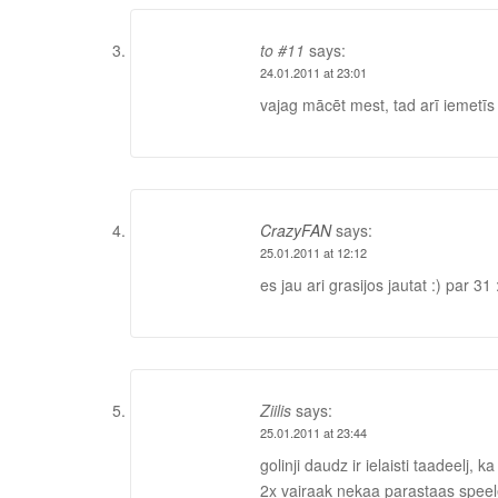
to #11
says:
24.01.2011 at 23:01
vajag mācēt mest, tad arī iemetīs
CrazyFAN
says:
25.01.2011 at 12:12
es jau ari grasijos jautat :) par 31 
Ziilis
says:
25.01.2011 at 23:44
golinji daudz ir ielaisti taadeelj
2x vairaak nekaa parastaas speel