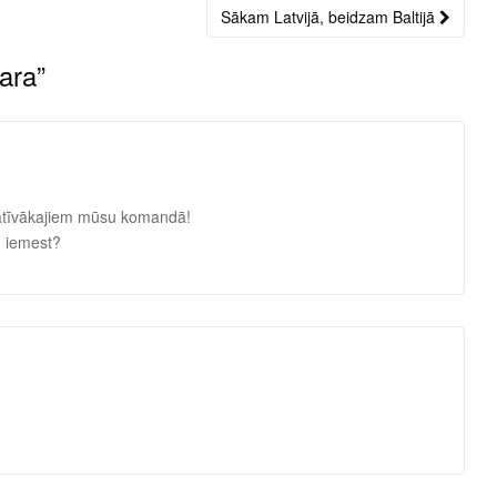
Sākam Latvijā, beidzam Baltijā
vara
”
ltatīvākajiem mūsu komandā!
u iemest?