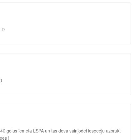
 :D
:)
, ka 46 golus iemeta LSPA un tas deva vainjodei iespeeju uzbrukt
ees !