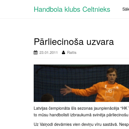
Handbola klubs Celtnieks
Sā
Pārliecinoša uzvara
23.01.2011
Raitis
Latvijas čempionāta šīs sezonas jaunpienācēja “HK V
to mūsu handbolisti izbraukumā svinēja pārliecinošu
Uz Vaiņodi devāmies vien deviņu vīru sastāvā. Nespēl