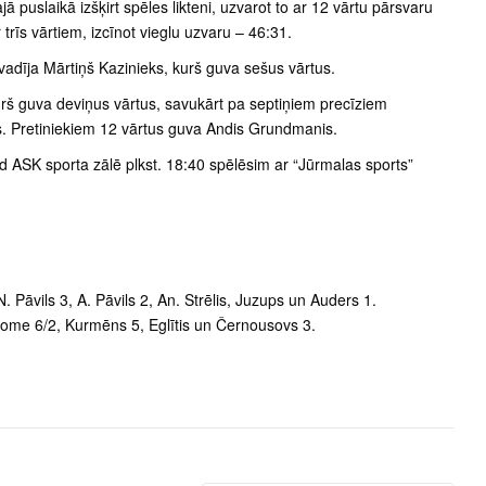
ā puslaikā izšķirt spēles likteni, uzvarot to ar 12 vārtu pārsvaru
trīs vārtiem, izcīnot vieglu uzvaru – 46:31.
vadīja Mārtiņš Kazinieks, kurš guva sešus vārtus.
rš guva deviņus vārtus, savukārt pa septiņiem precīziem
s. Pretiniekiem 12 vārtus guva Andis Grundmanis.
ad ASK sporta zālē plkst. 18:40 spēlēsim ar “Jūrmalas sports”
 Pāvils 3, A. Pāvils 2, An. Strēlis, Juzups un Auders 1.
Blome 6/2, Kurmēns 5, Eglītis un Černousovs 3.