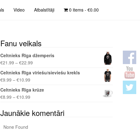
als
Video
Atbalstītāji
0 items -
€
0.00
Fanu veikals
Celtnieks Rīga džemperis
€
21.99
–
€
22.99
Celtnieks Rīga vīriešu/sieviešu krekls
€
9.99
–
€
10.99
Celtnieks Rīga krūze
€
8.99
–
€
10.99
Jaunākie komentāri
None Found