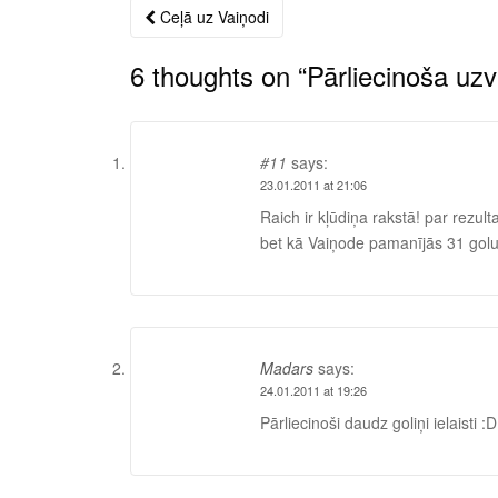
Ceļā uz Vaiņodi
Post
navigation
6 thoughts on “
Pārliecinoša uz
#11
says:
23.01.2011 at 21:06
Raich ir kļūdiņa rakstā! par rezu
bet kā Vaiņode pamanījās 31 gol
Madars
says:
24.01.2011 at 19:26
Pārliecinoši daudz goliņi ielaisti :D