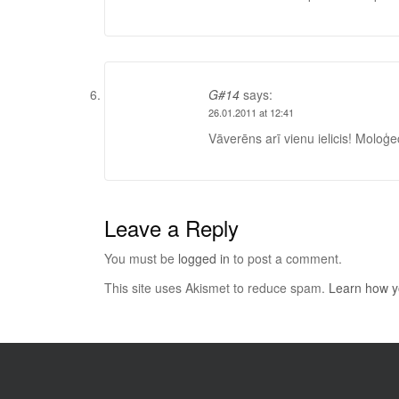
G#14
says:
26.01.2011 at 12:41
Vāverēns arī vienu ielicis! Moloģec
Leave a Reply
You must be
logged in
to post a comment.
This site uses Akismet to reduce spam.
Learn how y