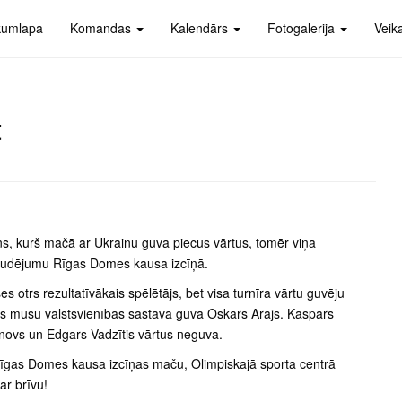
kumlapa
Komandas
Kalendārs
Fotogalerija
Veik
t
mēns, kurš mačā ar Ukrainu guva piecus vārtus, tomēr viņa
 zaudējumu Rīgas Domes kausa izcīņā.
es otrs rezultatīvākais spēlētājs, bet visa turnīra vārtu guvēju
tus mūsu valstsvienības sastāvā guva Oskars Arājs. Kaspars
fanovs un Edgars Vadzītis vārtus neguva.
o Rīgas Domes kausa izcīņas maču, Olimpiskajā sporta centrā
ar brīvu!