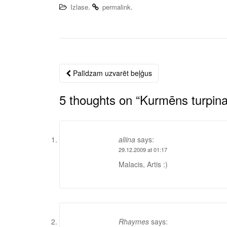
.
.
Izlase
permalink
Palīdzam uzvarēt beļģus
Post
navigation
5 thoughts on “
Kurmēns turpina
aliina
says:
29.12.2009 at 01:17
Malacis, Artis :)
Rhaymes
says: