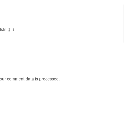
ī! ;) :)
our comment data is processed
.