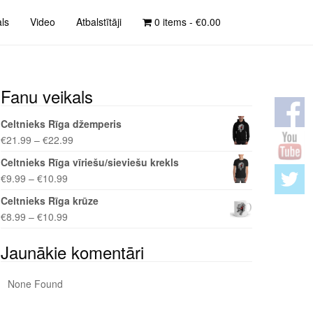
als
Video
Atbalstītāji
0 items -
€
0.00
Fanu veikals
Celtnieks Rīga džemperis
€
21.99
–
€
22.99
Celtnieks Rīga vīriešu/sieviešu krekls
€
9.99
–
€
10.99
Celtnieks Rīga krūze
€
8.99
–
€
10.99
Jaunākie komentāri
None Found