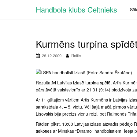
Handbola klubs Celtnieks
Sā
Kurmēns turpina spīdē
28.12.2009
Raitis
Rezultatīvi Latvijas izlasē turpina spēlēt Artis Kur
pārstāvētā valstsvienīb ar 21:31 (9:14) piedzīvoja
Ar 11 gūtajiem vārtiem Artis Kurmēns ir Latvijas izlas
sarakstdala 4. – 5. vietu. Vēl šajā mačā pirmos vār
Lisovskis bija precīzs vienu reizi, bet Raimonds Tri
Rītdien plkst. 13:00 Latvijas izlase aizvadīs pēdēj
tiekoties ar Minskas “Dinamo” handbolistiem. Ieeja p