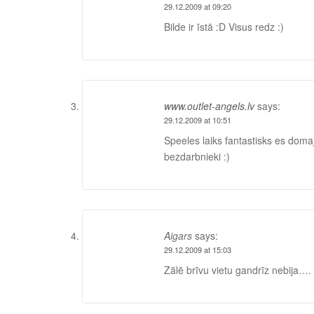
29.12.2009 at 09:20
Bilde ir īstā :D Visus redz :)
www.outlet-angels.lv
says:
29.12.2009 at 10:51
Speeles laiks fantastisks es domaj
bezdarbnieki :)
Aigars
says:
29.12.2009 at 15:03
Zālē brīvu vietu gandrīz nebija….