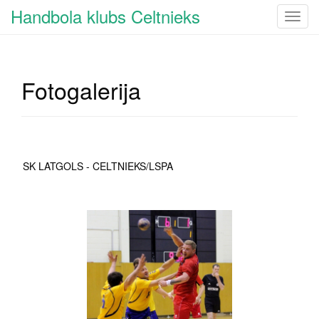
Handbola klubs Celtnieks
T
o
g
g
Fotogalerija
l
e
n
a
v
SK LATGOLS - CELTNIEKS/LSPA
i
g
a
t
i
o
n