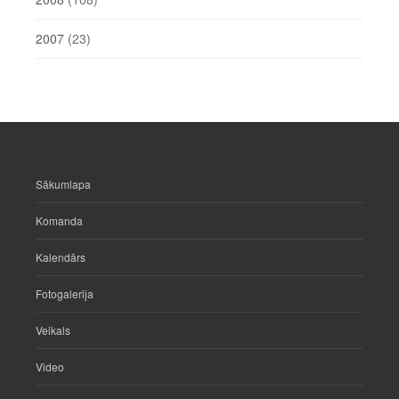
2007
(23)
Sākumlapa
Komanda
Kalendārs
Fotogalerija
Veikals
Video