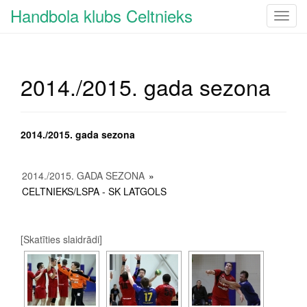
Handbola klubs Celtnieks
T
o
g
g
2014./2015. gada sezona
l
e
n
a
2014./2015. gada sezona
v
i
2014./2015. GADA SEZONA
»
g
CELTNIEKS/LSPA - SK LATGOLS
a
t
i
o
[Skatīties slaidrādi]
n